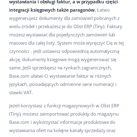
wystawiania i obsługi faktur, a w przypadku części
Pomoc
Dom i ogród
english (US)
integracji księgowych także paragonów.
Łatwo
Sprzedaż na marketplace
wygenerujesz dokumenty dla zamówień pobranych z
Akademia
Dziecko
english (GB)
wielu źródeł i przekażesz je do Olist ERP (Tiny). Faktury
Automatyzacja procesów
Blog
Elektronika
english (IN)
możesz wystawiać dla pojedynczych zamówień lub
Zarządzanie wysyłką
masowo dla całej listy. System może wyręczyć Cię w tej
Motoryzacja
Usługi
čeština
czynności - jeśli ustawisz odpowiednią automatyczną
Automatyzacja cen
akcję, dokumenty księgowe mogą wygenerować się
Supermarket
deutsch
Wdrożenia systemu
AI dla e-commerce
same. Jeśli sprzedajesz na rynkach zagranicznych,
Zdrowie i uroda
Base.com ułatwi Ci wystawianie faktur w różnych
Ελληνικά
Konsultacje i szkolenia
Obsługa klienta
językach, posiadających odmienne serie numeracji i
Moda
español (AR)
stawki VAT.
Audyt konta
Ekosystem
español (MX)
Jeżeli korzystasz z funkcji magazynowych w Olist ERP
Konfiguracja konta
(Tiny), możesz zaimportować produkty do magazynu
Français
Super Merchant
Base.com i wykorzystać informacje produktowe do
Inne
wystawiania ofert na kolejne kanały sprzedaży oraz
Italiano
Responso