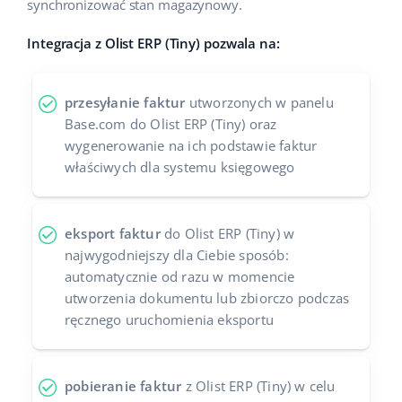
synchronizować stan magazynowy.
Case Study
Base Analytics
polski
Integracja z Olist ERP (Tiny) pozwala na:
Kalkulator korzyści
Base Connect
português (BR)
przesyłanie faktur
utworzonych w panelu
Katalog Partnerów Base
Base Store
română
Base.com do Olist ERP (Tiny) oraz
Kontakt
wygenerowanie na ich podstawie faktur
Base Courier
中文
właściwych dla systemu księgowego
Odwiedź nas na:
eksport faktur
do Olist ERP (Tiny) w
najwygodniejszy dla Ciebie sposób:
automatycznie od razu w momencie
utworzenia dokumentu lub zbiorczo podczas
ręcznego uruchomienia eksportu
pobieranie faktur
z Olist ERP (Tiny) w celu