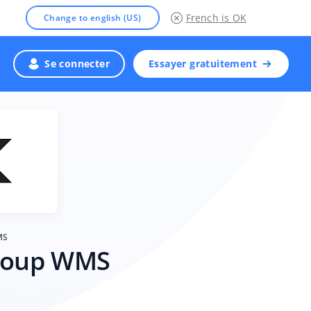
French
is OK
Change to english (US)
Se connecter
Essayer gratuitement
MS
Group WMS