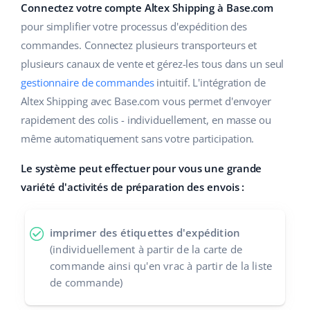
Base Analytics
Connectez votre compte Altex Shipping à Base.com
Aide
Maison et jardin
english (US)
pour simplifier votre processus d'expédition des
L'IA au service du e-commerce
Académie
Produits pour enfants
commandes. Connectez plusieurs transporteurs et
english (GB)
Base Connect
plusieurs canaux de vente et gérez-les tous dans un seul
Blog
Électronique
english (IN)
gestionnaire de commandes
intuitif. L'intégration de
Automatisation des flux
Altex Shipping avec Base.com vous permet d'envoyer
Pièces automobiles
Services
čeština
rapidement des colis - individuellement, en masse ou
Gestion logistique
Supermarché
même automatiquement sans votre participation.
deutsch
Audit des comptes
Santé et beauté
Le système peut effectuer pour vous une grande
Ελληνικά
variété d'activités de préparation des envois :
La mode
Autres
español (AR)
imprimer des étiquettes d'expédition
español (MX)
Calculateur de gains
(individuellement à partir de la carte de
commande ainsi qu'en vrac à partir de la liste
Collaborations et partenaires
Français
de commande)
Contact
Italiano