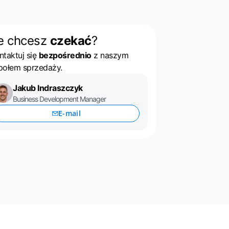
e chcesz
czekać
?
ntaktuj się
bezpośrednio
z naszym
połem sprzedaży.
Jakub Indraszczyk
Business Development Manager
E-mail