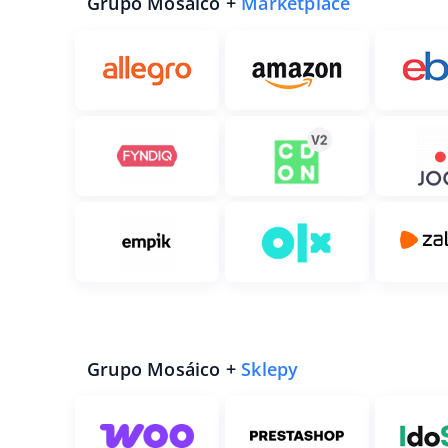
Grupo Mosáico +
Marketplace
Grupo Mosáico +
Sklepy