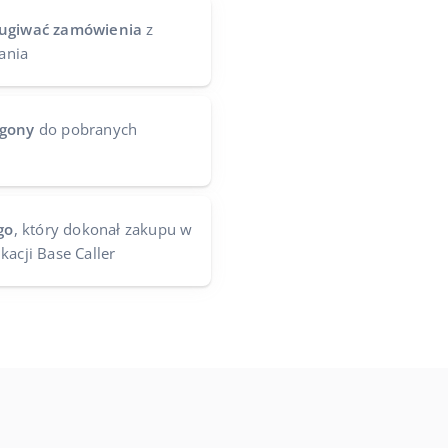
ługiwać zamówienia
z
ania
agony
do pobranych
go
, który dokonał zakupu w
kacji Base Caller