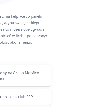
 z marketplace do panelu
 magazynu swojego sklepu,
sáico możesz obsługiwać z
niczeń w liczbie podłączonych
ysokość abonamentu.
ceny
na Grupo Mosáico
ynem
a
do sklepu lub ERP