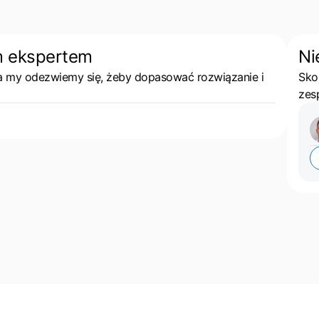
m ekspertem
Ni
 a my odezwiemy się, żeby dopasować rozwiązanie i
Sko
zes