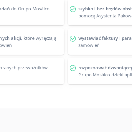
adań
do Grupo Mosáico
szybko i bez błędów obs
pomocą Asystenta Pakow
nych akcji
, które wyręczają
wystawiać faktury i par
mówień
zamówień
branych przewoźników
rozpoznawać dzwoniące
Grupo Mosáico dzięki apli