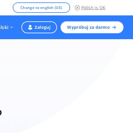
Polish
is OK
Change to english (US)
lski
Zaloguj
Wypróbuj za darmo
o