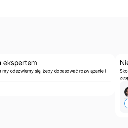
m ekspertem
Ni
 a my odezwiemy się, żeby dopasować rozwiązanie i
Sko
zes