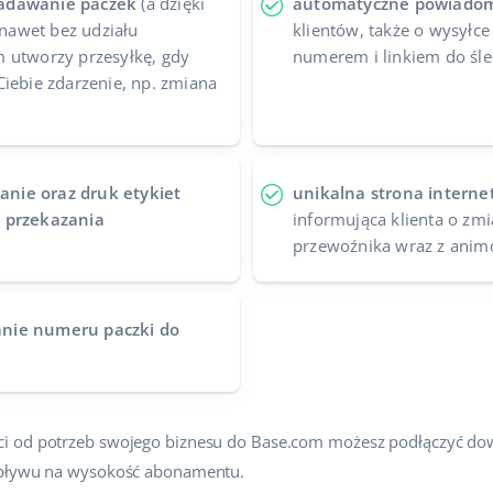
adawanie paczek
(a dzięki
automatyczne powiadom
awet bez udziału
klientów, także o wysyłce 
 utworzy przesyłkę, gdy
numerem i linkiem do śle
Ciebie zdarzenie, np. zmiana
nie oraz druk etykiet
unikalna strona intern
 przekazania
informująca klienta o zmi
przewoźnika wraz z animo
nie numeru paczki do
i od potrzeb swojego biznesu do Base.com możesz podłączyć dow
wpływu na wysokość abonamentu.