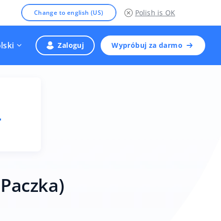
Polish
is OK
Change to english (US)
lski
Zaloguj
Wypróbuj za darmo
LPaczka)