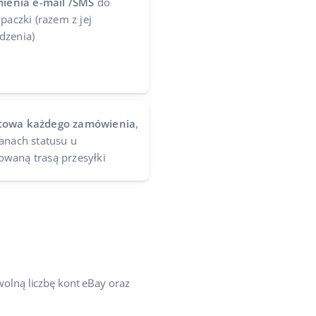
ienia e-mail /SMS
do
paczki (razem z jej
dzenia)
etowa każdego zamówienia
,
anach statusu u
waną trasą przesyłki
olną liczbę kont eBay oraz