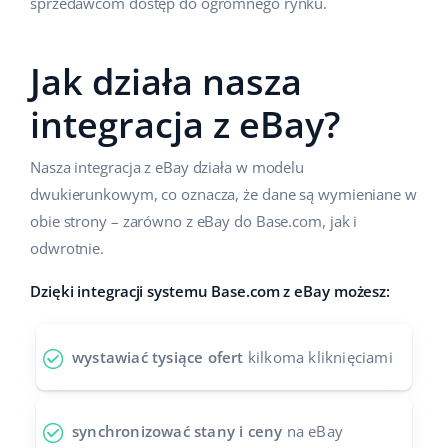
sprzedawcom dostęp do ogromnego rynku.
Case Study
Base Analytics
polski
Jak działa nasza
Kalkulator korzyści
Base Connect
português (BR)
integracja z eBay?
Kontakt
Base Store
română
Odwiedź nas na:
Base Courier
Nasza integracja z eBay działa w modelu
中文
dwukierunkowym, co oznacza, że dane są wymieniane w
obie strony – zarówno z eBay do Base.com, jak i
odwrotnie.
Dzięki integracji systemu Base.com z eBay możesz:
wystawiać tysiące ofert
kilkoma kliknięciami
synchronizować stany i ceny
na eBay