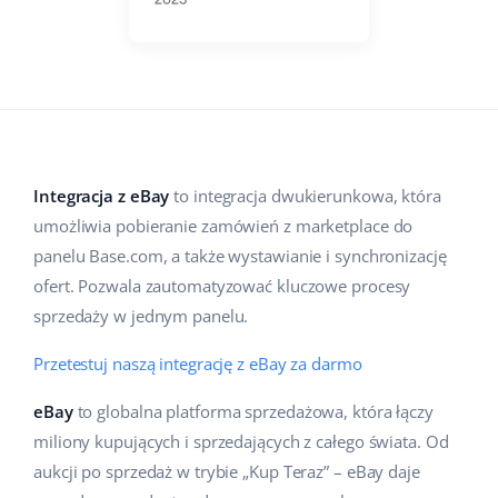
Pomoc
Dom i ogród
english (US)
Sprzedaż na marketplace
Akademia
Dziecko
english (GB)
Automatyzacja procesów
Blog
Elektronika
english (IN)
Zarządzanie wysyłką
Motoryzacja
Usługi
čeština
Automatyzacja cen
Integracja z eBay
to integracja dwukierunkowa, która
Supermarket
umożliwia pobieranie zamówień z marketplace do
deutsch
Wdrożenia systemu
AI dla e-commerce
panelu Base.com, a także wystawianie i synchronizację
Zdrowie i uroda
Ελληνικά
ofert. Pozwala zautomatyzować kluczowe procesy
Konsultacje i szkolenia
Obsługa klienta
sprzedaży w jednym panelu.
Moda
español (AR)
Audyt konta
Przetestuj naszą integrację z eBay za darmo
Ekosystem
español (MX)
Konfiguracja konta
eBay
to globalna platforma sprzedażowa, która łączy
Français
Super Merchant
miliony kupujących i sprzedających z całego świata. Od
Inne
aukcji po sprzedaż w trybie „Kup Teraz” – eBay daje
Italiano
Responso