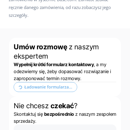
ręcznie danego zamówienia, od razu zobaczysz jego
Case Study
Base Analytics
polski
szczegóły.
Kalkulator korzyści
Base Connect
português (BR)
Kontakt
Base Store
română
Umów rozmowę
z naszym
Odwiedź nas na:
Base Courier
中文
ekspertem
Wypełnij krótki formularz kontaktowy
, a my
odezwiemy się, żeby dopasować rozwiązanie i
zaproponować termin rozmowy.
Rozwiń formularz kontaktowy
Nie chcesz
czekać
?
Skontaktuj się
bezpośrednio
z naszym zespołem
sprzedaży.