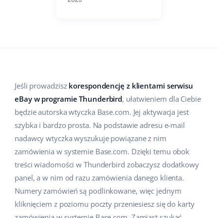
Pomoc
Dom i ogród
english (US)
Sprzedaż na marketplace
Akademia
Dziecko
english (GB)
Automatyzacja procesów
Blog
Elektronika
english (IN)
Zarządzanie wysyłką
Motoryzacja
Usługi
čeština
Automatyzacja cen
Jeśli prowadzisz
korespondencję z klientami serwisu
Supermarket
eBay w programie Thunderbird
, ułatwieniem dla Ciebie
deutsch
Wdrożenia systemu
AI dla e-commerce
będzie autorska wtyczka Base.com. Jej aktywacja jest
Zdrowie i uroda
Ελληνικά
szybka i bardzo prosta. Na podstawie adresu e-mail
Konsultacje i szkolenia
Obsługa klienta
nadawcy wtyczka wyszukuje powiązane z nim
Moda
español (AR)
Audyt konta
zamówienia w systemie Base.com. Dzięki temu obok
Ekosystem
treści wiadomości w Thunderbird zobaczysz dodatkowy
español (MX)
Konfiguracja konta
panel, a w nim od razu zamówienia danego klienta.
Français
Numery zamówień są podlinkowane, więc jednym
Super Merchant
Inne
kliknięciem z poziomu poczty przeniesiesz się do karty
Italiano
Responso
zamówienia w systemie Base.com. Zamiast szukać