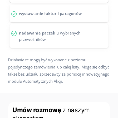
Case Study
Base Analytics
polski
wystawianie faktur i paragonów
Kalkulator korzyści
Base Connect
português (BR)
Katalog Partnerów Base
Base Store
română
nadawanie paczek
u wybranych
przewoźników
Kontakt
Base Courier
中文
Odwiedź nas na:
Działania te mogą być wykonane z poziomu
pojedynczego zamówienia lub całej listy. Mogą się odbyć
także bez udziału sprzedawcy za pomocą innowacyjnego
modułu Automatycznych Akcji.
Umów rozmowę
z naszym