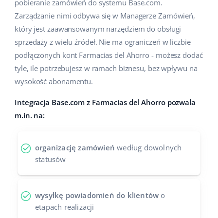
pobieranie zamówień do systemu Base.com.
Pomoc
Dom i ogród
english (US)
Zarządzanie nimi odbywa się w Managerze Zamówień,
Sprzedaż na marketplace
który jest zaawansowanym narzędziem do obsługi
Akademia
Dziecko
english (GB)
sprzedaży z wielu źródeł. Nie ma ograniczeń w liczbie
Automatyzacja procesów
Blog
Elektronika
english (IN)
podłączonych kont Farmacias del Ahorro - możesz dodać
Zarządzanie wysyłką
tyle, ile potrzebujesz w ramach biznesu, bez wpływu na
Motoryzacja
Usługi
čeština
wysokość abonamentu.
Automatyzacja cen
Supermarket
deutsch
Integracja Base.com z Farmacias del Ahorro pozwala
Wdrożenia systemu
AI dla e-commerce
m.in. na:
Zdrowie i uroda
Ελληνικά
Konsultacje i szkolenia
Obsługa klienta
Moda
español (AR)
Audyt konta
organizację zamówień
według dowolnych
statusów
Ekosystem
español (MX)
Konfiguracja konta
Français
Super Merchant
wysyłkę powiadomień do klientów
o
Inne
etapach realizacji
Italiano
Responso