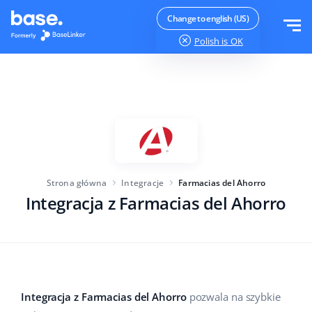
Wypróbuj za darmo
Zaloguj
Change to english (US)
Polish
is OK
Funkcje
Moduły systemu
Rozwiązania
Przegląd funkcji
Wielkość firmy
Integracje
Zamówienia
Strona główna
Integracje
Farmacias del Ahorro
Dla startujących e-commerce
Integracja z Farmacias del Ahorro
Cennik
Magazyn
Dla rozwijających się biznesów
Produkty
Więcej
Dla dużych e-commerce
Księgowość
Edukacja
Branża
Polski
Integracja z Farmacias del Ahorro
pozwala na szybkie
Najważniejsze funkcje