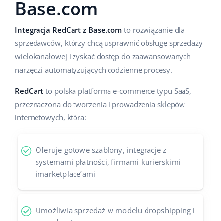
Base.com
Case Study
Base Analytics
polski
Integracja RedCart z Base.com
to rozwiązanie dla
Kalkulator korzyści
Base Connect
português (BR)
sprzedawców, którzy chcą usprawnić obsługę sprzedaży
wielokanałowej i zyskać dostęp do zaawansowanych
Katalog Partnerów Base
Base Store
română
narzędzi automatyzujących codzienne procesy.
Kontakt
Base Courier
中文
RedCart
to polska platforma e-commerce typu SaaS,
Odwiedź nas na:
przeznaczona do tworzenia i prowadzenia sklepów
internetowych, która:
Oferuje gotowe szablony, integracje z
systemami płatności, firmami kurierskimi
imarketplace’ami
Umożliwia sprzedaż w modelu dropshipping i