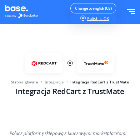
Wypróbuj za darmo
Zaloguj
Change to english (US)
Polish
is OK
Funkcje
Moduły systemu
Rozwiązania
Przegląd funkcji
Wielkość firmy
Integracje
Zamówienia
Strona główna
Integracje
Integracja RedCart z TrustMate
Dla startujących e-commerce
Integracja RedCart z TrustMate
Cennik
Magazyn
Dla rozwijających się biznesów
Produkty
Więcej
Dla dużych e-commerce
Księgowość
Edukacja
Branża
Polski
Połącz platformę sklepową z kluczowymi marketplace’ami
Najważniejsze funkcje