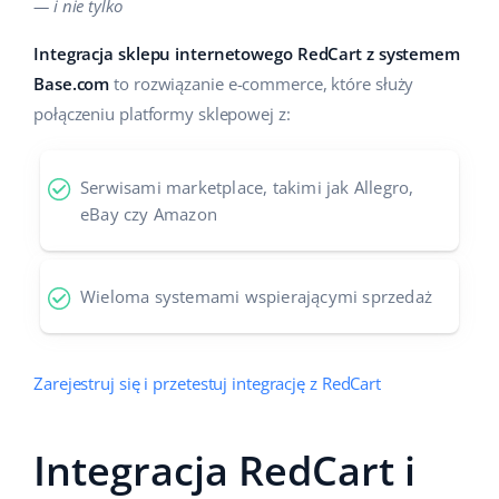
— i nie tylko
Pomoc
Dom i ogród
english (US)
Sprzedaż na marketplace
Integracja sklepu internetowego RedCart z systemem
Akademia
Dziecko
english (GB)
Base.com
to rozwiązanie e-commerce, które służy
Automatyzacja procesów
połączeniu platformy sklepowej z:
Blog
Elektronika
english (IN)
Zarządzanie wysyłką
Motoryzacja
Usługi
čeština
Serwisami marketplace, takimi jak Allegro,
Automatyzacja cen
eBay czy Amazon
Supermarket
deutsch
Wdrożenia systemu
AI dla e-commerce
Zdrowie i uroda
Ελληνικά
Konsultacje i szkolenia
Obsługa klienta
Wieloma systemami wspierającymi sprzedaż
Moda
español (AR)
Audyt konta
Ekosystem
español (MX)
Zarejestruj się i przetestuj integrację z RedCart
Konfiguracja konta
Français
Super Merchant
Integracja RedCart i
Inne
Italiano
Responso