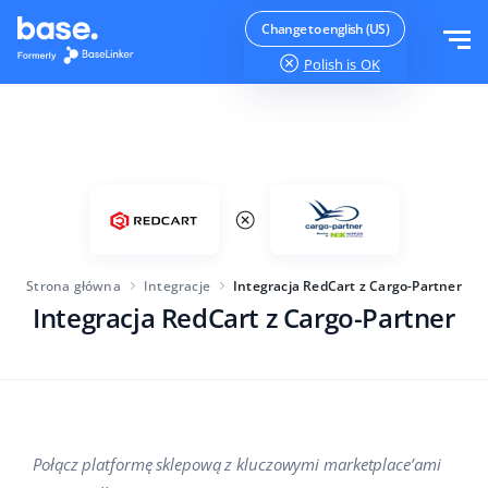
Wypróbuj za darmo
Zaloguj
Change to english (US)
Polish
is OK
Funkcje
Moduły systemu
Rozwiązania
Przegląd funkcji
Wielkość firmy
Integracje
Zamówienia
Strona główna
Integracje
Integracja RedCart z Cargo-Partner
Dla startujących e-commerce
Integracja RedCart z Cargo-Partner
Cennik
Magazyn
Dla rozwijających się biznesów
Produkty
Więcej
Dla dużych e-commerce
Księgowość
Edukacja
Branża
Polski
Połącz platformę sklepową z kluczowymi marketplace’ami
Najważniejsze funkcje