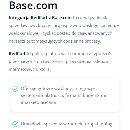
Base.com
Case Study
Base Analytics
polski
Integracja RedCart z Base.com
to rozwiązanie dla
Kalkulator korzyści
Base Connect
português (BR)
sprzedawców, którzy chcą usprawnić obsługę sprzedaży
wielokanałowej i zyskać dostęp do zaawansowanych
Kontakt
Base Store
română
narzędzi automatyzujących codzienne procesy.
Odwiedź nas na:
Base Courier
中文
RedCart
to polska platforma e-commerce typu SaaS,
przeznaczona do tworzenia i prowadzenia sklepów
internetowych, która:
Oferuje gotowe szablony, integracje z
systemami płatności, firmami kurierskimi
imarketplace’ami
Umożliwia sprzedaż w modelu dropshipping i