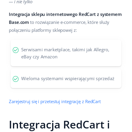
— i nie tylko
Pomoc
Dom i ogród
english (US)
Sprzedaż na marketplace
Integracja sklepu internetowego RedCart z systemem
Akademia
Dziecko
english (GB)
Base.com
to rozwiązanie e-commerce, które służy
Automatyzacja procesów
połączeniu platformy sklepowej z:
Blog
Elektronika
english (IN)
Zarządzanie wysyłką
Motoryzacja
Usługi
čeština
Serwisami marketplace, takimi jak Allegro,
Automatyzacja cen
eBay czy Amazon
Supermarket
deutsch
Wdrożenia systemu
AI dla e-commerce
Zdrowie i uroda
Ελληνικά
Konsultacje i szkolenia
Obsługa klienta
Wieloma systemami wspierającymi sprzedaż
Moda
español (AR)
Audyt konta
Ekosystem
español (MX)
Zarejestruj się i przetestuj integrację z RedCart
Konfiguracja konta
Français
Super Merchant
Integracja RedCart i
Inne
Italiano
Responso