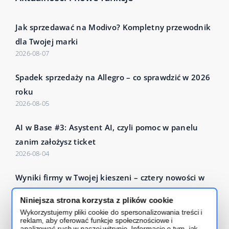
Jak sprzedawać na Modivo? Kompletny przewodnik
dla Twojej marki
2026-08-07
Spadek sprzedaży na Allegro – co sprawdzić w 2026
roku
2026-08-05
AI w Base #3: Asystent AI, czyli pomoc w panelu
zanim założysz ticket
2026-08-04
Wyniki firmy w Twojej kieszeni – cztery nowości w
Base Analytics
Niniejsza strona korzysta z plików cookie
2026-07-27
Wykorzystujemy pliki cookie do spersonalizowania treści i
reklam, aby oferować funkcje społecznościowe i
Czytaj więcej – Base Blog
analizować ruch w naszej witrynie. Informacje o tym, jak