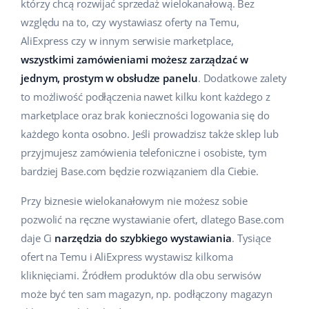
którzy chcą rozwijać sprzedaż wielokanałową. Bez
Pomoc
Dom i ogród
english (US)
względu na to, czy wystawiasz oferty na Temu,
Sprzedaż na marketplace
AliExpress czy w innym serwisie marketplace,
Akademia
Dziecko
english (GB)
wszystkimi zamówieniami możesz zarządzać w
Automatyzacja procesów
Blog
Elektronika
english (IN)
jednym, prostym w obsłudze panelu
. Dodatkowe zalety
Zarządzanie wysyłką
to możliwość podłączenia nawet kilku kont każdego z
Motoryzacja
Usługi
čeština
marketplace oraz brak konieczności logowania się do
Automatyzacja cen
każdego konta osobno. Jeśli prowadzisz także sklep lub
Supermarket
deutsch
Wdrożenia systemu
AI dla e-commerce
przyjmujesz zamówienia telefoniczne i osobiste, tym
Zdrowie i uroda
bardziej Base.com będzie rozwiązaniem dla Ciebie.
Ελληνικά
Konsultacje i szkolenia
Obsługa klienta
Moda
Przy biznesie wielokanałowym nie możesz sobie
español (AR)
Audyt konta
pozwolić na ręczne wystawianie ofert, dlatego Base.com
Ekosystem
español (MX)
daje Ci
narzędzia do szybkiego wystawiania
. Tysiące
Konfiguracja konta
ofert na Temu i AliExpress wystawisz kilkoma
Français
Super Merchant
kliknięciami. Źródłem produktów dla obu serwisów
Inne
może być ten sam magazyn, np. podłączony magazyn
Italiano
Responso