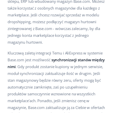
sklepu, ERP lub wbudowany magazyn Base.com. Możesz
Case Study
Base Analytics
także korzystać z osobnych magazynów dla każdego z
polski
marketplace. Jeśli chcesz rozwijać sprzedaż w modelu
Kalkulator korzyści
Base Connect
português (BR)
dropshipping, możesz podłączyć magazyn hurtowni
zintegrowanej z Base.com - wówczas zalecamy, by dla
Kontakt
Base Store
română
jednego konta marketplace korzystać z jednego
Odwiedź nas na:
Base Courier
magazynu hurtowni.
中文
Kluczową zaletą integracji Temu i AliExpress w systemie
Base.com jest możliwość
synchronizacji stanów między
nimi
. Gdy produkt zostanie kupiony w jednym serwisie,
moduł synchronizacji zaktualizuje ilość w drugim. Jeśli
stan magazynowy będzie równy zeru, oferty mogą być
automatycznie zamknięte, zaś po uzupełnieniu
produktów samoczynnie wznowione na wszystkich
marketplace'ach. Ponadto, jeśli zmienisz cenę w
magazynie, Base.com zaktualizuje ją za Ciebie w ofertach