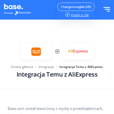
Wypróbuj za darmo
Zaloguj
Change to english (US)
Polish
is OK
Funkcje
Moduły systemu
Rozwiązania
Przegląd funkcji
Wielkość firmy
Integracje
Zamówienia
Strona główna
Integracje
Integracja Temu z AliExpress
Dla startujących e-commerce
Integracja Temu z AliExpress
Cennik
Magazyn
Dla rozwijających się biznesów
Produkty
Więcej
Dla dużych e-commerce
Księgowość
Edukacja
Branża
Polski
Base.com został stworzony z myślą o przedsiębiorcach,
Najważniejsze funkcje