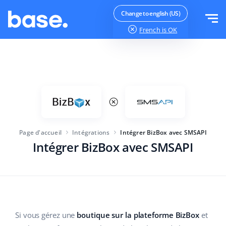
Essayer gratuitement
Se connecter
Change to english (US)
French
is OK
Fonctions
Aperçu des fonctions
Solutions
Gestion des commandes
Taille de l'entreprise
Intégrations
Gestion des Marketplaces
Page d'accueil
Intégrations
Intégrer BizBox avec SMSAPI
Lancement d'activité
Gestion de produits
Intégrer BizBox avec SMSAPI
Tarifs
Pour les entreprises en croissance
Automatisation des prix
Plus
Pour les grandes entreprises
WMS
ERP
L'éducation
L'industrie
Français
Si vous gérez une
boutique sur la plateforme BizBox
et