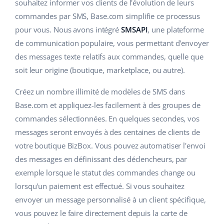
Base Analytics
souhaitez informer vos clients de l'évolution de leurs
Aide
Maison et jardin
english (US)
commandes par SMS, Base.com simplifie ce processus
L'IA au service du e-commerce
pour vous. Nous avons intégré
SMSAPI
, une plateforme
Académie
Produits pour enfants
english (GB)
de communication populaire, vous permettant d'envoyer
Base Connect
Blog
Électronique
english (IN)
des messages texte relatifs aux commandes, quelle que
Automatisation des flux
soit leur origine (boutique, marketplace, ou autre).
Pièces automobiles
Services
čeština
Gestion logistique
Créez un nombre illimité de modèles de SMS dans
Supermarché
deutsch
Base.com et appliquez-les facilement à des groupes de
Audit des comptes
commandes sélectionnées. En quelques secondes, vos
Santé et beauté
Ελληνικά
messages seront envoyés à des centaines de clients de
La mode
Autres
votre boutique BizBox. Vous pouvez automatiser l'envoi
español (AR)
des messages en définissant des déclencheurs, par
español (MX)
Calculateur de gains
exemple lorsque le statut des commandes change ou
lorsqu'un paiement est effectué. Si vous souhaitez
Collaborations et partenaires
Français
envoyer un message personnalisé à un client spécifique,
vous pouvez le faire directement depuis la carte de
Contact
Italiano