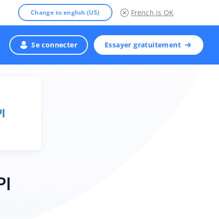
French
is OK
Change to english (US)
Se connecter
Essayer gratuitement
PI