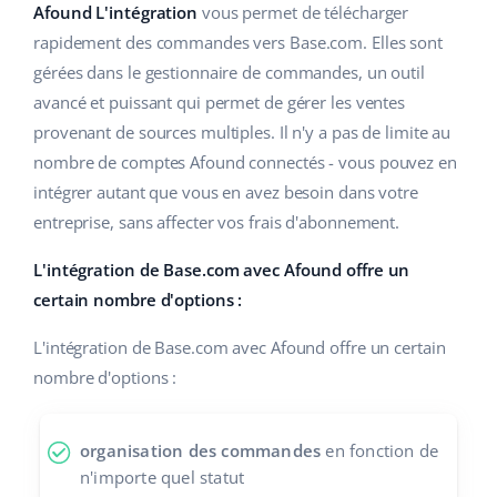
Base Analytics
Afound L'intégration
vous permet de télécharger
Aide
Maison et jardin
english (US)
rapidement des commandes vers Base.com. Elles sont
L'IA au service du e-commerce
Académie
Produits pour enfants
gérées dans le gestionnaire de commandes, un outil
english (GB)
Base Connect
avancé et puissant qui permet de gérer les ventes
Blog
Électronique
english (IN)
provenant de sources multiples. Il n'y a pas de limite au
Automatisation des flux
nombre de comptes Afound connectés - vous pouvez en
Pièces automobiles
Services
čeština
intégrer autant que vous en avez besoin dans votre
Gestion logistique
Supermarché
entreprise, sans affecter vos frais d'abonnement.
deutsch
Audit des comptes
Santé et beauté
L'intégration de Base.com avec Afound offre un
Ελληνικά
certain nombre d'options :
La mode
Autres
español (AR)
L'intégration de Base.com avec Afound offre un certain
nombre d'options :
español (MX)
Calculateur de gains
Collaborations et partenaires
Français
organisation des commandes
en fonction de
n'importe quel statut
Contact
Italiano