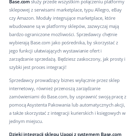
Base.com
służy przede wszystkim połączeniu platformy
Pomoc
Dom i ogród
english (US)
sklepowej z serwisami marketplace, typu Allegro, eBay
Sprzedaż na marketplace
czy Amazon. Moduły integrujące marketplace, które
Akademia
Dziecko
english (GB)
wbudowane są w platformy sklepów, zazwyczaj mają
Automatyzacja procesów
Blog
Elektronika
english (IN)
bardzo ograniczone możliwości. Sprzedawcy chętnie
Zarządzanie wysyłką
wybierają Base.com jako pośrednika, by skorzystać z
Motoryzacja
Usługi
čeština
jego funkcji ułatwiających wystawianie ofert i
Automatyzacja cen
zarządzanie sprzedażą. Będziesz zaskoczony, jak prosty i
Supermarket
deutsch
Wdrożenia systemu
AI dla e-commerce
szybki jest proces integracji!
Zdrowie i uroda
Ελληνικά
Konsultacje i szkolenia
Obsługa klienta
Sprzedawcy prowadzący biznes wyłącznie przez sklep
Moda
internetowy, również przenoszą zarządzanie
español (AR)
Audyt konta
zamówieniami do Base.com, by usprawnić swoją pracę z
Ekosystem
español (MX)
pomocą Asystenta Pakowania lub automatycznych akcji,
Konfiguracja konta
a także skorzystać z integracji kurierskich i księgowych w
Français
Super Merchant
jednym miejscu.
Inne
Italiano
Responso
Dzięki integracji sklepu Uappi z systemem Base.com