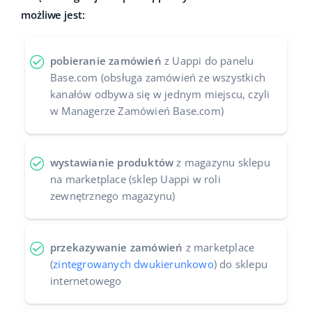
możliwe jest:
Case Study
Base Analytics
polski
Kalkulator korzyści
Base Connect
português (BR)
pobieranie zamówień
z Uappi do panelu
Base.com (obsługa zamówień ze wszystkich
Katalog Partnerów Base
Base Store
română
kanałów odbywa się w jednym miejscu, czyli
w Managerze Zamówień Base.com)
Kontakt
Base Courier
中文
Odwiedź nas na:
wystawianie produktów
z magazynu sklepu
na marketplace (sklep Uappi w roli
zewnętrznego magazynu)
przekazywanie zamówień
z marketplace
(
zintegrowanych dwukierunkowo
) do sklepu
internetowego