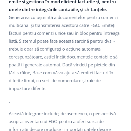
Base Analytics
emite și gestiona în mod eficient facturile și, pentru
Suport
Casă și grădină
english (US)
unele dintre integrările contabile, și chitanțele.
AI pentru comerțul electronic
Generarea cu ușurință a documentelor pentru comenzi
Blog
Produse pentru copii
english (GB)
multicanal și transmiterea acestora către FGO. Emiteți
Base Connect
Electronică
english (IN)
Servicii
facturi pentru comenzi unice sau în bloc pentru întreaga
Automatizarea fluxului de lucru
listă. Sistemul poate face această sarcină pentru dvs. -
Piese auto
čeština
trebuie doar să configurați o acțiune automată
Implementari de sistem
Managementul transporturilor
corespunzătoare, astfel încât documentele contabile să
Supermarket
deutsch
Auditul conturilor
poată fi generate automat. Dacă vindeți pe piețele din
Sănătate și frumusețe
țări străine, Base.com vă va ajuta să emiteți facturi în
Ελληνικά
diferite limbi, cu serii de numerotare și rate de
Modă
Altele
español (AR)
impozitare diferite.
español (MX)
Calculatorul de beneficii
.
Colaborare si parteneri
Această integrare include, de asemenea, o perspectivă
Français
asupra inventarului FGO pentru a oferi sursa de
Contact
Italiano
informații despre produse - importați datele despre