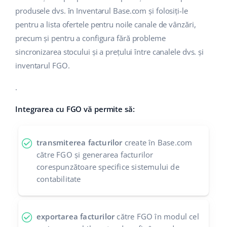
produsele dvs. în Inventarul Base.com și folosiți-le
polski
pentru a lista ofertele pentru noile canale de vânzări,
precum și pentru a configura fără probleme
português (BR)
sincronizarea stocului și a prețului între canalele dvs. și
română
inventarul FGO.
中文
.
Integrarea cu FGO vă permite să:
transmiterea facturilor
create în Base.com
către FGO și generarea facturilor
corespunzătoare specifice sistemului de
contabilitate
exportarea facturilor
către FGO în modul cel