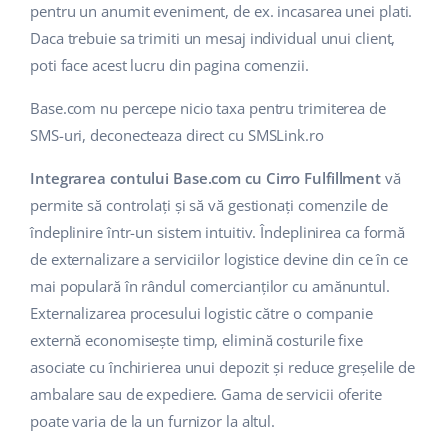
pentru un anumit eveniment, de ex. incasarea unei plati.
polski
Daca trebuie sa trimiti un mesaj individual unui client,
poti face acest lucru din pagina comenzii.
português (BR)
Base.com nu percepe nicio taxa pentru trimiterea de
română
SMS-uri, deconecteaza direct cu SMSLink.ro
中文
Integrarea contului Base.com cu Cirro Fulfillment
vă
permite să controlați și să vă gestionați comenzile de
îndeplinire într-un sistem intuitiv. Îndeplinirea ca formă
de externalizare a serviciilor logistice devine din ce în ce
mai populară în rândul comercianților cu amănuntul.
Externalizarea procesului logistic către o companie
externă economisește timp, elimină costurile fixe
asociate cu închirierea unui depozit și reduce greșelile de
ambalare sau de expediere. Gama de servicii oferite
poate varia de la un furnizor la altul.