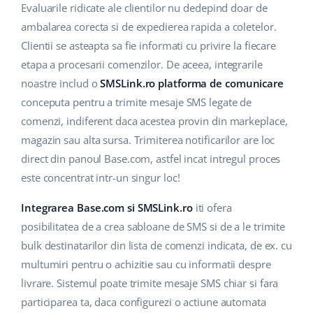
Base Analytics
Evaluarile ridicate ale clientilor nu dedepind doar de
Suport
Casă și grădină
english (US)
ambalarea corecta si de expedierea rapida a coletelor.
AI pentru comerțul electronic
Blog
Produse pentru copii
Clientii se asteapta sa fie informati cu privire la fiecare
english (GB)
Base Connect
etapa a procesarii comenzilor. De aceea, integrarile
Electronică
english (IN)
Servicii
noastre includ o
SMSLink.ro platforma de comunicare
Automatizarea fluxului de lucru
conceputa pentru a trimite mesaje SMS legate de
Piese auto
čeština
Implementari de sistem
comenzi, indiferent daca acestea provin din markeplace,
Managementul transporturilor
Supermarket
magazin sau alta sursa. Trimiterea notificarilor are loc
deutsch
Auditul conturilor
direct din panoul Base.com, astfel incat intregul proces
Sănătate și frumusețe
Ελληνικά
este concentrat intr-un singur loc!
Modă
Altele
español (AR)
Integrarea Base.com si SMSLink.ro
iti ofera
posibilitatea de a crea sabloane de SMS si de a le trimite
español (MX)
Calculatorul de beneficii
bulk destinatarilor din lista de comenzi indicata, de ex. cu
multumiri pentru o achizitie sau cu informatii despre
Colaborare si parteneri
Français
livrare. Sistemul poate trimite mesaje SMS chiar si fara
Contact
participarea ta, daca configurezi o actiune automata
Italiano