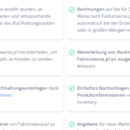
se erstellt wurden, an
Rechnungen
auf die für
leiten und entsprechende
Weise nach Fakturownia.p
ür das Buchhaltungssystem
automatisch bei der Erst
oder in großen Mengen m
ownia.pl herunterladen, um
Weiterleitung von Rech
Mails an Kunden zu senden
Fakturownia.pl an ausg
Amazon)
uchhaltungsunterlagen
dank
Einfaches Nachschlagen 
tionen
Produktinformationen
v
Inventory
eise
von Fakturownia.pl zu
Angebote
für neue Markt