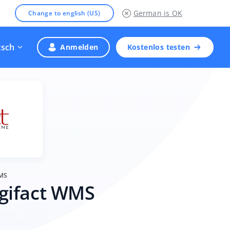
German
is OK
Change to english (US)
tsch
Anmelden
Kostenlos testen
WMS
ogifact WMS