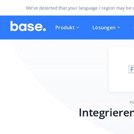
We've detected that your language / region may be d
Produkt
Lösungen
H
Integriere