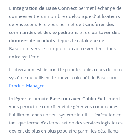
Base Analytics
Aide
Maison et jardin
english (US)
L'intégration de Base Connect
permet l'échange de
L'IA au service du e-commerce
données entre un nombre quelconque d'utilisateurs
Académie
Produits pour enfants
english (GB)
de Base.com. Elle vous permet de
transférer des
Base Connect
Blog
Électronique
commandes et des expéditions
et de
partager des
english (IN)
Automatisation des flux
données de produits
depuis le catalogue de
Pièces automobiles
Services
čeština
Base.com vers le compte d'un autre vendeur dans
Gestion logistique
notre système.
Supermarché
deutsch
Audit des comptes
L'intégration est disponible pour les utilisateurs de notre
Santé et beauté
Ελληνικά
système qui utilisent le nouvel entrepôt de Base.com -
La mode
Autres
Product Manager
.
español (AR)
Intégrer le compte Base.com avec Cubbo Fulfillment
español (MX)
Calculateur de gains
vous permet de contrôler et de gérer vos commandes
Fulfillment dans un seul système intuitif. L'exécution en
Collaborations et partenaires
Français
tant que forme d'externalisation des services logistiques
Contact
Italiano
devient de plus en plus populaire parmi les détaillants.