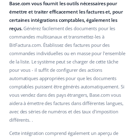
Base Analytics
Base.com vous fournit les outils nécessaires pour
Aide
Maison et jardin
english (US)
émettre et traiter efficacement les factures et, pour
L'IA au service du e-commerce
Académie
Produits pour enfants
certaines intégrations comptables, également les
english (GB)
Base Connect
reçus.
Générez facilement des documents pour les
Blog
Électronique
english (IN)
commandes multicanaux et transmettez-les à
Automatisation des flux
BitFactura.com. Établissez des factures pour des
Pièces automobiles
Services
čeština
commandes individuelles ou en masse pour l'ensemble
Gestion logistique
Supermarché
de la liste. Le système peut se charger de cette tâche
deutsch
Audit des comptes
pour vous - il suffit de configurer des actions
Santé et beauté
Ελληνικά
automatiques appropriées pour que les documents
comptables puissent être générés automatiquement. Si
La mode
Autres
español (AR)
vous vendez dans des pays étrangers, Base.com vous
aidera à émettre des factures dans différentes langues,
español (MX)
Calculateur de gains
avec des séries de numéros et des taux d'imposition
Collaborations et partenaires
Français
différents. .
Contact
Cette intégration comprend également un aperçu de
Italiano