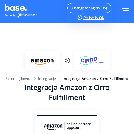
Wypróbuj za darmo
Zaloguj
Change to english (US)
Polish
is OK
Funkcje
Moduły systemu
Rozwiązania
Przegląd funkcji
Wielkość firmy
Integracje
Zamówienia
Strona główna
Integracje
Integracja Amazon z Cirro Fulfillment
Dla startujących e-commerce
Integracja Amazon z Cirro
Cennik
Magazyn
Dla rozwijających się biznesów
Fulfillment
Produkty
Więcej
Dla dużych e-commerce
Księgowość
Edukacja
Branża
Polski
Najważniejsze funkcje