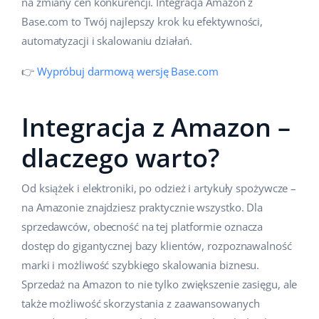
na zmiany cen konkurencji. Integracja Amazon z
Case Study
Base.com to Twój najlepszy krok ku efektywności,
Base Analytics
polski
automatyzacji i skalowaniu działań.
Kalkulator korzyści
Base Connect
português (BR)
👉
Wypróbuj darmową wersję Base.com
Katalog Partnerów Base
Base Store
română
Kontakt
Base Courier
Integracja z Amazon –
中文
Odwiedź nas na:
dlaczego warto?
Od książek i elektroniki, po odzież i artykuły spożywcze –
na Amazonie znajdziesz praktycznie wszystko. Dla
sprzedawców, obecność na tej platformie oznacza
dostęp do gigantycznej bazy klientów, rozpoznawalność
marki i możliwość szybkiego skalowania biznesu.
Sprzedaż na Amazon to nie tylko zwiększenie zasięgu, ale
także możliwość skorzystania z zaawansowanych