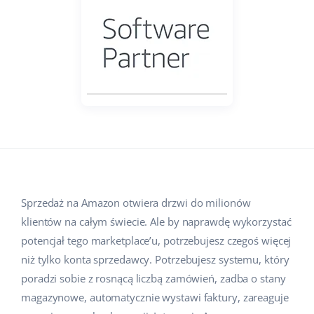
Pomoc
Dom i ogród
english (US)
Sprzedaż na marketplace
Akademia
Dziecko
english (GB)
Automatyzacja procesów
Blog
Elektronika
english (IN)
Zarządzanie wysyłką
Motoryzacja
Usługi
čeština
Automatyzacja cen
Supermarket
deutsch
Wdrożenia systemu
AI dla e-commerce
Zdrowie i uroda
Ελληνικά
Konsultacje i szkolenia
Obsługa klienta
Moda
Sprzedaż na Amazon otwiera drzwi do milionów
español (AR)
Audyt konta
klientów na całym świecie. Ale by naprawdę wykorzystać
Ekosystem
español (MX)
potencjał tego marketplace’u, potrzebujesz czegoś więcej
Konfiguracja konta
niż tylko konta sprzedawcy. Potrzebujesz systemu, który
Français
Super Merchant
poradzi sobie z rosnącą liczbą zamówień, zadba o stany
Inne
magazynowe, automatycznie wystawi faktury, zareaguje
Italiano
Responso