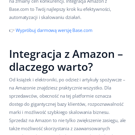
na zmiany cen konkurencji. Integracja Amazon z
Case Study
Base.com to Twój najlepszy krok ku efektywności,
Base Analytics
polski
automatyzacji i skalowaniu działań.
Kalkulator korzyści
Base Connect
português (BR)
👉
Wypróbuj darmową wersję Base.com
Kontakt
Base Store
română
Odwiedź nas na:
Base Courier
Integracja z Amazon –
中文
dlaczego warto?
Od książek i elektroniki, po odzież i artykuły spożywcze –
na Amazonie znajdziesz praktycznie wszystko. Dla
sprzedawców, obecność na tej platformie oznacza
dostęp do gigantycznej bazy klientów, rozpoznawalność
marki i możliwość szybkiego skalowania biznesu.
Sprzedaż na Amazon to nie tylko zwiększenie zasięgu, ale
także możliwość skorzystania z zaawansowanych