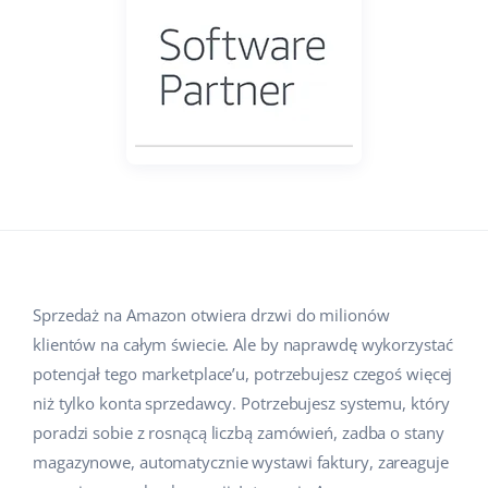
Pomoc
Dom i ogród
english (US)
Sprzedaż na marketplace
Akademia
Dziecko
english (GB)
Automatyzacja procesów
Blog
Elektronika
english (IN)
Zarządzanie wysyłką
Motoryzacja
Usługi
čeština
Automatyzacja cen
Supermarket
deutsch
Wdrożenia systemu
AI dla e-commerce
Zdrowie i uroda
Ελληνικά
Konsultacje i szkolenia
Obsługa klienta
Moda
Sprzedaż na Amazon otwiera drzwi do milionów
español (AR)
Audyt konta
klientów na całym świecie. Ale by naprawdę wykorzystać
Ekosystem
español (MX)
potencjał tego marketplace’u, potrzebujesz czegoś więcej
Konfiguracja konta
niż tylko konta sprzedawcy. Potrzebujesz systemu, który
Français
Super Merchant
poradzi sobie z rosnącą liczbą zamówień, zadba o stany
Inne
magazynowe, automatycznie wystawi faktury, zareaguje
Italiano
Responso