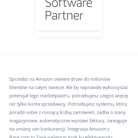
Pomoc
Dom i ogród
english (US)
Sprzedaż na marketplace
Akademia
Dziecko
english (GB)
Automatyzacja procesów
Blog
Elektronika
english (IN)
Zarządzanie wysyłką
Motoryzacja
Usługi
čeština
Automatyzacja cen
Supermarket
deutsch
Wdrożenia systemu
AI dla e-commerce
Zdrowie i uroda
Ελληνικά
Sprzedaż na Amazon otwiera drzwi do milionów
Konsultacje i szkolenia
Obsługa klienta
klientów na całym świecie. Ale by naprawdę wykorzystać
Moda
español (AR)
Audyt konta
potencjał tego marketplace’u, potrzebujesz czegoś więcej
Ekosystem
niż tylko konta sprzedawcy. Potrzebujesz systemu, który
español (MX)
Konfiguracja konta
poradzi sobie z rosnącą liczbą zamówień, zadba o stany
Français
magazynowe, automatycznie wystawi faktury, zareaguje
Super Merchant
Inne
na zmiany cen konkurencji. Integracja Amazon z
Italiano
Responso
Base.com to Twój najlepszy krok ku efektywności,