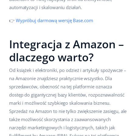
automatyzacji i skalowaniu działań.
Case Study
Base Analytics
polski
👉
Wypróbuj darmową wersję Base.com
Kalkulator korzyści
Base Connect
português (BR)
Kontakt
Base Store
română
Integracja z Amazon –
Odwiedź nas na:
Base Courier
中文
dlaczego warto?
Od książek i elektroniki, po odzież i artykuły spożywcze –
na Amazonie znajdziesz praktycznie wszystko. Dla
sprzedawców, obecność na tej platformie oznacza
dostęp do gigantycznej bazy klientów, rozpoznawalność
marki i możliwość szybkiego skalowania biznesu.
Sprzedaż na Amazon to nie tylko zwiększenie zasięgu, ale
także możliwość skorzystania z zaawansowanych
narzędzi marketingowych i logistycznych, takich jak
Fulfillment by Amazon (FBA). Sukces na tej platformie