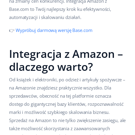
na zmiany cen konkurencji. Integracja Amazon z
Case Study
Base.com to Twój najlepszy krok ku efektywności,
Base Analytics
polski
automatyzacji i skalowaniu działań.
Kalkulator korzyści
Base Connect
português (BR)
👉
Wypróbuj darmową wersję Base.com
Kontakt
Base Store
română
Odwiedź nas na:
Base Courier
Integracja z Amazon –
中文
dlaczego warto?
Od książek i elektroniki, po odzież i artykuły spożywcze –
na Amazonie znajdziesz praktycznie wszystko. Dla
sprzedawców, obecność na tej platformie oznacza
dostęp do gigantycznej bazy klientów, rozpoznawalność
marki i możliwość szybkiego skalowania biznesu.
Sprzedaż na Amazon to nie tylko zwiększenie zasięgu, ale
także możliwość skorzystania z zaawansowanych