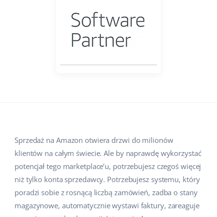
Pomoc
Dom i ogród
english (US)
Sprzedaż na marketplace
Akademia
Dziecko
english (GB)
Automatyzacja procesów
Blog
Elektronika
english (IN)
Zarządzanie wysyłką
Motoryzacja
Usługi
čeština
Automatyzacja cen
Supermarket
deutsch
Wdrożenia systemu
AI dla e-commerce
Zdrowie i uroda
Ελληνικά
Konsultacje i szkolenia
Obsługa klienta
Moda
Sprzedaż na Amazon otwiera drzwi do milionów
español (AR)
Audyt konta
klientów na całym świecie. Ale by naprawdę wykorzystać
Ekosystem
español (MX)
potencjał tego marketplace’u, potrzebujesz czegoś więcej
Konfiguracja konta
niż tylko konta sprzedawcy. Potrzebujesz systemu, który
Français
Super Merchant
poradzi sobie z rosnącą liczbą zamówień, zadba o stany
Inne
magazynowe, automatycznie wystawi faktury, zareaguje
Italiano
Responso