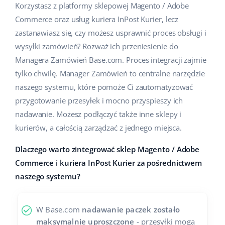
Korzystasz z platformy sklepowej Magento / Adobe
Pomoc
Dom i ogród
english (US)
Commerce oraz usług kuriera InPost Kurier, lecz
Sprzedaż na marketplace
Akademia
Dziecko
zastanawiasz się, czy możesz usprawnić proces obsługi i
english (GB)
Automatyzacja procesów
wysyłki zamówień? Rozważ ich przeniesienie do
Blog
Elektronika
english (IN)
Managera Zamówień Base.com. Proces integracji zajmie
Zarządzanie wysyłką
tylko chwilę. Manager Zamówień to centralne narzędzie
Motoryzacja
Usługi
čeština
naszego systemu, które pomoże Ci zautomatyzować
Automatyzacja cen
Supermarket
przygotowanie przesyłek i mocno przyspieszy ich
deutsch
Wdrożenia systemu
AI dla e-commerce
nadawanie. Możesz podłączyć także inne sklepy i
Zdrowie i uroda
Ελληνικά
kurierów, a całością zarządzać z jednego miejsca.
Konsultacje i szkolenia
Obsługa klienta
Moda
español (AR)
Dlaczego warto zintegrować sklep Magento / Adobe
Audyt konta
Commerce i kuriera InPost Kurier za pośrednictwem
Ekosystem
español (MX)
Konfiguracja konta
naszego systemu?
Français
Super Merchant
W Base.com
nadawanie paczek zostało
Inne
Italiano
Responso
maksymalnie uproszczone
- przesyłki mogą