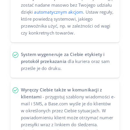
zostać nadane masowo bez Twojego udziału
Case Study
Base Analytics
polski
dzięki
automatycznym akcjom
. Ustaw reguły,
które powiedzą systemowi, jakiego
Kalkulator korzyści
Base Connect
português (BR)
przewoźnika użyć, np. w zależności od wagi
czy konkretnych towarów.
Katalog Partnerów Base
Base Store
română
Kontakt
Base Courier
中文
System wygeneruje za Ciebie etykiety i
Odwiedź nas na:
protokół przekazania
dla kuriera oraz sam
prześle je do druku.
Wyręczy Ciebie także w komunikacji z
klientami
- przygotuj szablony wiadomości e-
mail i SMS, a Base.com wyśle je do klientów
w określonych przez Ciebie sytuacjach. W
powiadomieniu klient może otrzymać numer
przesyłki wraz z linkiem do śledzenia.