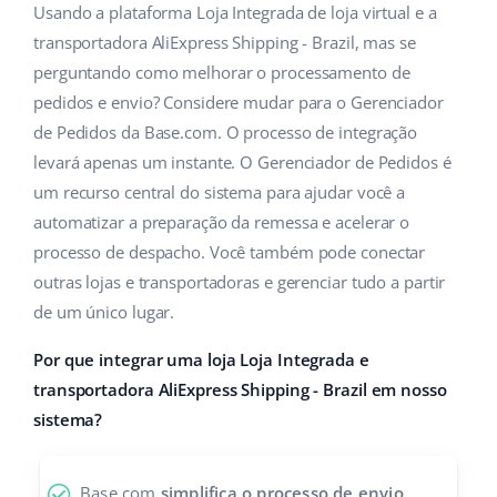
ERP
Usando a plataforma Loja Integrada de loja virtual e a
Ajuda
Casa e jardim
english (US)
transportadora AliExpress Shipping - Brazil, mas se
Base Analytics
Academy
Produtos infantis
perguntando como melhorar o processamento de
english (GB)
IA para ecommerce
pedidos e envio? Considere mudar para o Gerenciador
Blog
Eletrônicos
english (IN)
de Pedidos da Base.com. O processo de integração
Base Connect
levará apenas um instante. O Gerenciador de Pedidos é
Peças automotivas
Serviços
čeština
um recurso central do sistema para ajudar você a
Automação do fluxo de trabalho
Supermercado
automatizar a preparação da remessa e acelerar o
deutsch
Auditoria de contas
Gestão de Envios
processo de despacho. Você também pode conectar
Saúde e beleza
Ελληνικά
outras lojas e transportadoras e gerenciar tudo a partir
de um único lugar.
Moda
Outros
español (AR)
Por que integrar uma loja Loja Integrada e
español (MX)
Casos de Sucesso
transportadora AliExpress Shipping - Brazil em nosso
sistema?
Calculadora de benefícios
Français
Colaboração e parcerias
Italiano
Base.com
simplifica o processo de envio