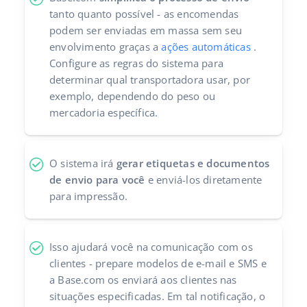
tanto quanto possível - as encomendas
Parceiros Base
polski
podem ser enviadas em massa sem seu
envolvimento graças a
ações automáticas
.
Contato
português (BR)
Configure as regras do sistema para
determinar qual transportadora usar, por
română
exemplo, dependendo do peso ou
mercadoria específica.
中文
O sistema irá
gerar etiquetas e documentos
de envio para você
e enviá-los diretamente
para impressão.
Isso ajudará você na comunicação com os
clientes - prepare modelos de e-mail e SMS e
a Base.com os enviará aos clientes nas
situações especificadas. Em tal notificação, o