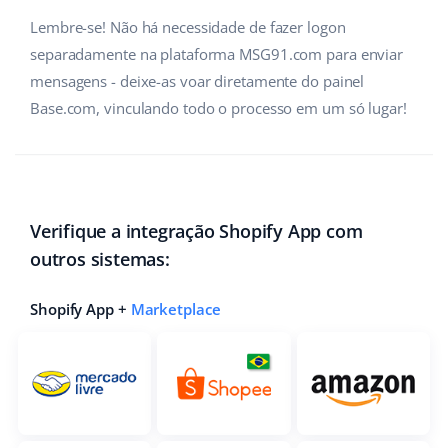
Lembre-se! Não há necessidade de fazer logon
Parceiros Base
polski
separadamente na plataforma MSG91.com para enviar
Contato
português (BR)
mensagens - deixe-as voar diretamente do painel
Base.com, vinculando todo o processo em um só lugar!
română
中文
Verifique a integração Shopify App com
outros sistemas:
Shopify App +
Marketplace