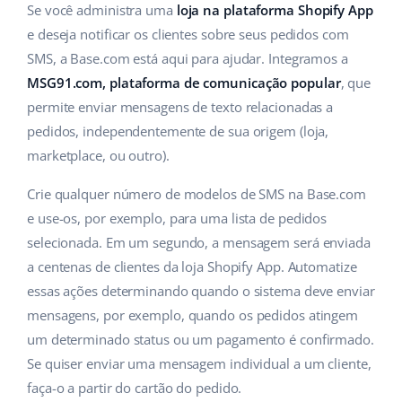
ERP
Se você administra uma
loja na plataforma Shopify App
Ajuda
Casa e jardim
english (US)
e deseja notificar os clientes sobre seus pedidos com
Base Analytics
Academy
Produtos infantis
SMS, a Base.com está aqui para ajudar. Integramos a
english (GB)
IA para ecommerce
MSG91.com, plataforma de comunicação popular
, que
Blog
Eletrônicos
english (IN)
permite enviar mensagens de texto relacionadas a
Base Connect
pedidos, independentemente de sua origem (loja,
Peças automotivas
Serviços
čeština
marketplace, ou outro).
Automação do fluxo de trabalho
Supermercado
deutsch
Auditoria de contas
Crie qualquer número de modelos de SMS na Base.com
Gestão de Envios
Saúde e beleza
e use-os, por exemplo, para uma lista de pedidos
Ελληνικά
selecionada. Em um segundo, a mensagem será enviada
Moda
Outros
español (AR)
a centenas de clientes da loja Shopify App. Automatize
essas ações determinando quando o sistema deve enviar
español (MX)
Casos de Sucesso
mensagens, por exemplo, quando os pedidos atingem
um determinado status ou um pagamento é confirmado.
Calculadora de benefícios
Français
Se quiser enviar uma mensagem individual a um cliente,
Colaboração e parcerias
faça-o a partir do cartão do pedido.
Italiano