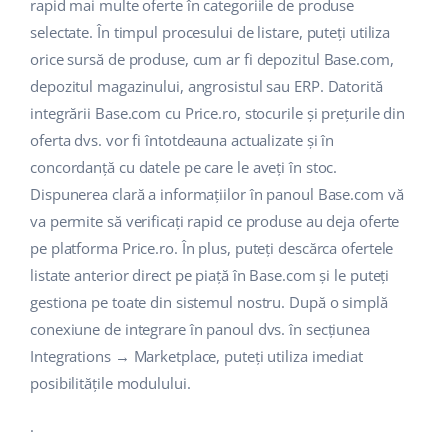
Base Analytics
rapid mai multe oferte în categoriile de produse
Suport
Casă și grădină
english (US)
selectate. În timpul procesului de listare, puteți utiliza
AI pentru comerțul electronic
orice sursă de produse, cum ar fi depozitul Base.com,
Blog
Produse pentru copii
english (GB)
depozitul magazinului, angrosistul sau ERP. Datorită
Base Connect
Electronică
english (IN)
Servicii
integrării Base.com cu Price.ro, stocurile și prețurile din
Automatizarea fluxului de lucru
oferta dvs. vor fi întotdeauna actualizate și în
Piese auto
čeština
concordanță cu datele pe care le aveți în stoc.
Implementari de sistem
Managementul transporturilor
Dispunerea clară a informațiilor în panoul Base.com vă
Supermarket
deutsch
Auditul conturilor
va permite să verificați rapid ce produse au deja oferte
Sănătate și frumusețe
pe platforma Price.ro. În plus, puteți descărca ofertele
Ελληνικά
listate anterior direct pe piață în Base.com și le puteți
Modă
Altele
español (AR)
gestiona pe toate din sistemul nostru. După o simplă
conexiune de integrare în panoul dvs. în secțiunea
español (MX)
Calculatorul de beneficii
Integrations → Marketplace, puteți utiliza imediat
posibilitățile modulului.
Colaborare si parteneri
Français
.
Contact
Italiano