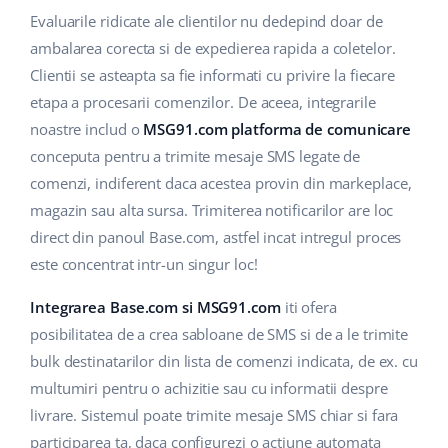
Evaluarile ridicate ale clientilor nu dedepind doar de
polski
ambalarea corecta si de expedierea rapida a coletelor.
Clientii se asteapta sa fie informati cu privire la fiecare
português (BR)
etapa a procesarii comenzilor. De aceea, integrarile
română
noastre includ o
MSG91.com platforma de comunicare
conceputa pentru a trimite mesaje SMS legate de
中文
comenzi, indiferent daca acestea provin din markeplace,
magazin sau alta sursa. Trimiterea notificarilor are loc
direct din panoul Base.com, astfel incat intregul proces
este concentrat intr-un singur loc!
Integrarea Base.com si MSG91.com
iti ofera
posibilitatea de a crea sabloane de SMS si de a le trimite
bulk destinatarilor din lista de comenzi indicata, de ex. cu
multumiri pentru o achizitie sau cu informatii despre
livrare. Sistemul poate trimite mesaje SMS chiar si fara
participarea ta, daca configurezi o actiune automata