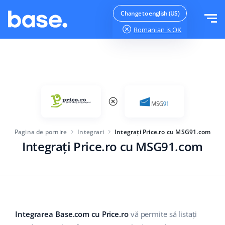
Testeaza gratuit
Logheaza-te
Change to english (US)
Romanian
is OK
Functii
Prezentare functii
Soluții
Manager comenzi
Mărimea companiei
Integrari
Manager Marketplace
Pagina de pornire
Integrari
Integrați Price.ro cu MSG91.com
Pentru startup-urile
Manager produs
Integrați Price.ro cu MSG91.com
Preturi
Pentru afaceri in crestere
Automatizarea prețurilor
Mai mult
Pentru comerțul electronic mare
WMS
ERP
Educație
Industrie
Română
Integrarea Base.com cu Price.ro
vă permite să listați