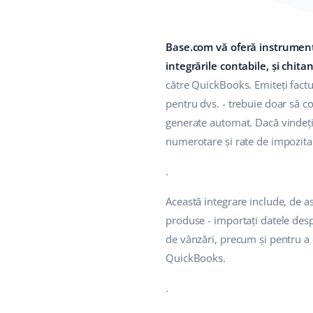
Base.com vă oferă instrumente
integrările contabile, și chitan
către QuickBooks. Emiteți factu
pentru dvs. - trebuie doar să c
generate automat. Dacă vindeți p
numerotare și rate de impozitar
.
Această integrare include, de 
produse - importați datele despr
de vânzări, precum și pentru a c
QuickBooks.
.