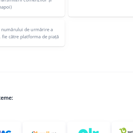
napoi)
 numărului de urmărire a
t, fie către platforma de piață
steme: