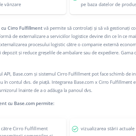
de vânzare
pe baza datelor de produ
cu Cirro Fulfillment
vă permite să controlați și să vă gestionați c
 formă de externalizare a serviciilor logistice devine din ce în ce m
xternalizarea procesului logistic către o companie externă economi
ui depozit și reduce greșelile de ambalare sau de expediere. Gama de
l API, Base.com și sistemul Cirro Fulfillment pot face schimb de i
au în contul dvs. de piață. Integrarea Base.com x Cirro Fulfillment
furnizorul înainte de a o adăuga la panoul dvs.
ment cu Base.com permite:
către Cirro Fulfillment
vizualizarea stării actual
ransmiterii comenzilor și