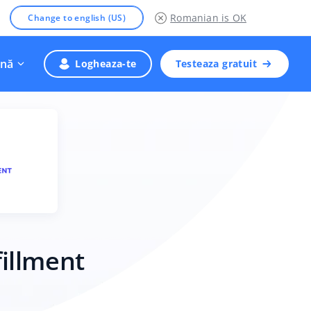
Romanian
is OK
Change to english (US)
nă
Logheaza-te
Testeaza gratuit
fillment