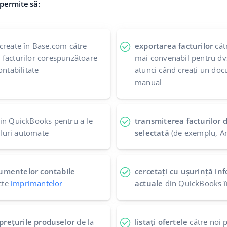
permite să:
create în Base.com către
exportarea facturilor
căt
 facturilor corespunzătoare
mai convenabil pentru dv
ontabilitate
atunci când creați un doc
manual
in QuickBooks pentru a le
transmiterea facturilor 
ailuri automate
selectată
(de exemplu, A
umentelor contabile
cercetați cu ușurință in
ecte
imprimantelor
actuale
din QuickBooks î
i prețurile produselor
de la
listați ofertele
către noi p