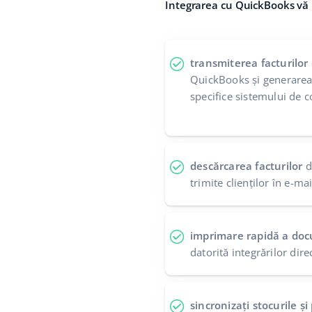
Integrarea cu QuickBooks vă 
transmiterea facturilor
QuickBooks și generarea
specifice sistemului de c
descărcarea facturilor
d
trimite clienților în e-m
imprimare rapidă a doc
datorită integrărilor dir
sincronizați stocurile ș