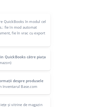
re QuickBooks în modul cel
s.: fie în mod automat
ument, fie în vrac cu export
din QuickBooks către piața
mazon)
formații despre produsele
n Inventarul Base.com
iețe și vitrine de magazin