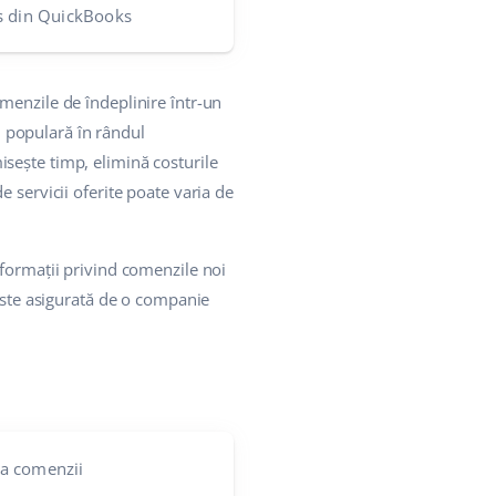
s din QuickBooks
omenzile de îndeplinire într-un
ai populară în rândul
sește timp, elimină costurile
 servicii oferite poate varia de
nformații privind comenzile noi
 este asigurată de o companie
e a comenzii