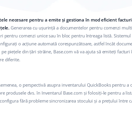
le necesare pentru a emite și gestiona în mod eficient facturil
țele.
Generarea cu ușurință a documentelor pentru comenzi multic
ri pentru comenzi unice sau în bloc pentru întreaga listă. Sistemul
onfigurați o acțiune automată corespunzătoare, astfel încât docume
e piețele din țări străine, Base.com vă va ajuta să emiteți facturi în
e diferite.
asemenea, o perspectivă asupra inventarului QuickBooks pentru a o
e produsele dvs. în Inventarul Base.com și folosiți-le pentru a list
onfigura fără probleme sincronizarea stocului și a prețului între ca