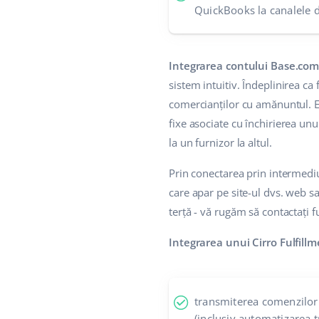
QuickBooks la canalele 
Integrarea contului Base.com 
sistem intuitiv. Îndeplinirea ca
comercianților cu amănuntul. E
fixe asociate cu închirierea un
la un furnizor la altul.
Prin conectarea prin intermediu
care apar pe site-ul dvs. web s
terță - vă rugăm să contactați 
Integrarea unui Cirro Fulfill
transmiterea comenzilor 
(inclusiv automatizarea t