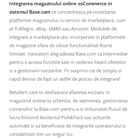
Base Analytics
Integrarea magazinului online osCommerce in
Suport
Casă și grădină
english (US)
sistemul Base.com
se concentreaza pe conectarea
AI pentru comerțul electronic
Blog
Produse pentru copii
platformei magazinului cu servicii de marketplace, cum
english (GB)
Base Connect
ar fi Allegro, eBay, eMAG sau Amazon. Modulele de
Electronică
english (IN)
Servicii
integrare a marketplace-ului incorporate in platformele
Automatizarea fluxului de lucru
de magazine ofera de obicei functionalitati foarte
Piese auto
čeština
Implementari de sistem
limitate. Vanzatorii aleg adesea Base.com ca intermediar
Managementul transporturilor
Supermarket
pentru a accesa functiile sale in vederea listarii ofertelor
deutsch
Auditul conturilor
si a gestionarii vanzarilor. Fii surprins cat de simplu si
Sănătate și frumusețe
Ελληνικά
rapid devine de fapt un astfel de proces de integrare!
Modă
Altele
español (AR)
Retailerii care isi desfasoara afacerea exclusiv in
magazinul online isi schimba, de asemenea, gestionarea
español (MX)
Calculatorul de beneficii
comenzilor la Base.com pentru a-si imbunatati fluxul de
lucru folosind Asistentul Pick&Pack sau actiunile
Colaborare si parteneri
Français
automate si sa beneficieze de integrarile operatorului si
Contact
contabilitatii intr-un singur loc.
Italiano