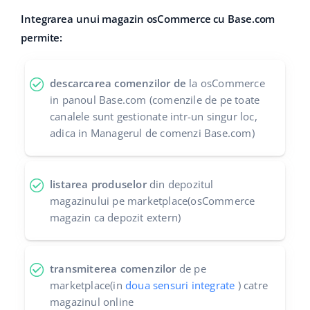
Integrarea unui magazin osCommerce cu Base.com
polski
permite:
português (BR)
descarcarea comenzilor de
la osCommerce
română
in panoul Base.com (comenzile de pe toate
canalele sunt gestionate intr-un singur loc,
中文
adica in Managerul de comenzi Base.com)
listarea produselor
din depozitul
magazinului pe marketplace(osCommerce
magazin ca depozit extern)
transmiterea comenzilor
de pe
marketplace(in
doua sensuri integrate
) catre
magazinul online