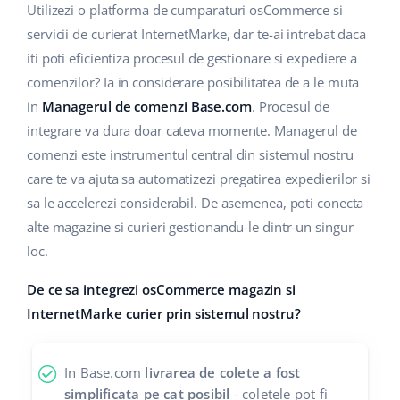
Base Analytics
Utilizezi o platforma de cumparaturi osCommerce si
Suport
Casă și grădină
english (US)
servicii de curierat InternetMarke, dar te-ai intrebat daca
AI pentru comerțul electronic
Blog
Produse pentru copii
iti poti eficientiza procesul de gestionare si expediere a
english (GB)
Base Connect
comenzilor? Ia in considerare posibilitatea de a le muta
Electronică
english (IN)
Servicii
in
Managerul de comenzi Base.com
. Procesul de
Automatizarea fluxului de lucru
integrare va dura doar cateva momente. Managerul de
Piese auto
čeština
Implementari de sistem
comenzi este instrumentul central din sistemul nostru
Managementul transporturilor
Supermarket
care te va ajuta sa automatizezi pregatirea expedierilor si
deutsch
Auditul conturilor
sa le accelerezi considerabil. De asemenea, poti conecta
Sănătate și frumusețe
Ελληνικά
alte magazine si curieri gestionandu-le dintr-un singur
loc.
Modă
Altele
español (AR)
De ce sa integrezi osCommerce magazin si
español (MX)
Calculatorul de beneficii
InternetMarke curier prin sistemul nostru?
Colaborare si parteneri
Français
In Base.com
livrarea de colete a fost
Contact
Italiano
simplificata pe cat posibil
- coletele pot fi