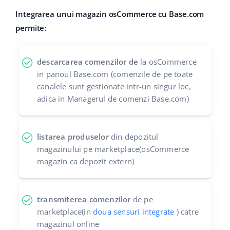
Integrarea unui magazin osCommerce cu Base.com
polski
permite:
português (BR)
descarcarea comenzilor de
la osCommerce
română
in panoul Base.com (comenzile de pe toate
canalele sunt gestionate intr-un singur loc,
中文
adica in Managerul de comenzi Base.com)
listarea produselor
din depozitul
magazinului pe marketplace(osCommerce
magazin ca depozit extern)
transmiterea comenzilor
de pe
marketplace(in
doua sensuri integrate
) catre
magazinul online