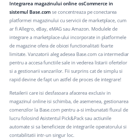
Base Analytics
Integrarea magazinului online osCommerce in
Suport
Casă și grădină
english (US)
sistemul Base.com
se concentreaza pe conectarea
AI pentru comerțul electronic
Blog
Produse pentru copii
platformei magazinului cu servicii de marketplace, cum
english (GB)
Base Connect
ar fi Allegro, eBay, eMAG sau Amazon. Modulele de
Electronică
english (IN)
Servicii
integrare a marketplace-ului incorporate in platformele
Automatizarea fluxului de lucru
de magazine ofera de obicei functionalitati foarte
Piese auto
čeština
Implementari de sistem
limitate. Vanzatorii aleg adesea Base.com ca intermediar
Managementul transporturilor
Supermarket
pentru a accesa functiile sale in vederea listarii ofertelor
deutsch
Auditul conturilor
si a gestionarii vanzarilor. Fii surprins cat de simplu si
Sănătate și frumusețe
Ελληνικά
rapid devine de fapt un astfel de proces de integrare!
Modă
Altele
español (AR)
Retailerii care isi desfasoara afacerea exclusiv in
magazinul online isi schimba, de asemenea, gestionarea
español (MX)
Calculatorul de beneficii
comenzilor la Base.com pentru a-si imbunatati fluxul de
lucru folosind Asistentul Pick&Pack sau actiunile
Colaborare si parteneri
Français
automate si sa beneficieze de integrarile operatorului si
Contact
contabilitatii intr-un singur loc.
Italiano