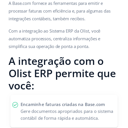
ERP
A Base.com fornece as ferramentas para emitir e
Ajuda
Casa e jardim
english (US)
processar faturas com eficiência e, para algumas das
Base Analytics
Academy
Produtos infantis
integrações contábeis, também recibos.
english (GB)
IA para ecommerce
Blog
Eletrônicos
Com a integração ao Sistema ERP da Olist, você
english (IN)
Base Connect
automatiza processos, centraliza informações e
Peças automotivas
Serviços
čeština
simplifica sua operação de ponta a ponta.
Automação do fluxo de trabalho
Supermercado
A integração com o
deutsch
Auditoria de contas
Gestão de Envios
Saúde e beleza
Olist ERP permite que
Ελληνικά
Moda
você:
Outros
español (AR)
español (MX)
Casos de Sucesso
Encaminhe faturas criadas na Base.com
Calculadora de benefícios
Français
Gere documentos apropriados para o sistema
contábil de forma rápida e automática.
Colaboração e parcerias
Italiano