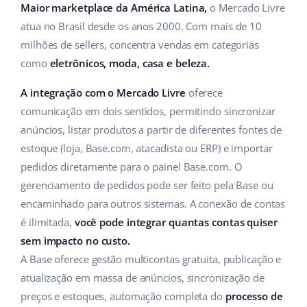
ERP
Maior marketplace da América Latina,
o Mercado Livre
Ajuda
Casa e jardim
english (US)
atua no Brasil desde os anos 2000. Com mais de 10
Base Analytics
Academy
Produtos infantis
milhões de sellers, concentra vendas em categorias
english (GB)
IA para ecommerce
como
eletrônicos, moda, casa e beleza.
Blog
Eletrônicos
english (IN)
Base Connect
A integração com o Mercado Livre
oferece
Peças automotivas
Serviços
čeština
comunicação em dois sentidos, permitindo sincronizar
Automação do fluxo de trabalho
anúncios, listar produtos a partir de diferentes fontes de
Supermercado
deutsch
Auditoria de contas
estoque (loja, Base.com, atacadista ou ERP) e importar
Gestão de Envios
Saúde e beleza
pedidos diretamente para o painel Base.com. O
Ελληνικά
gerenciamento de pedidos pode ser feito pela Base ou
Moda
Outros
español (AR)
encaminhado para outros sistemas. A conexão de contas
é ilimitada,
você pode integrar quantas contas quiser
español (MX)
Casos de Sucesso
sem impacto no custo.
A Base oferece gestão multicontas gratuita, publicação e
Calculadora de benefícios
Français
atualização em massa de anúncios, sincronização de
Colaboração e parcerias
preços e estoques, automação completa do
processo de
Italiano