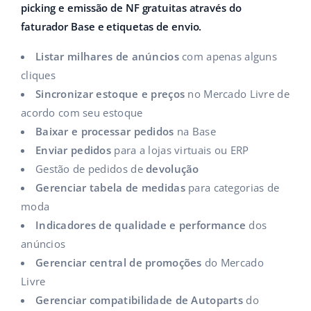
picking e emissão de NF gratuitas através do
Parceiros Base
polski
faturador Base e etiquetas de envio.
Contato
português (BR)
Listar milhares de anúncios
com apenas alguns
cliques
română
Sincronizar estoque e preços
no Mercado Livre de
acordo com seu estoque
中文
Baixar e processar pedidos
na Base
Enviar pedidos
para a lojas virtuais ou ERP
Gestão de pedidos de
devolução
Gerenciar tabela de medidas
para categorias de
moda
Indicadores de qualidade e performance
dos
anúncios
Gerenciar central de promoções
do Mercado
Livre
Gerenciar compatibilidade de Autoparts
do