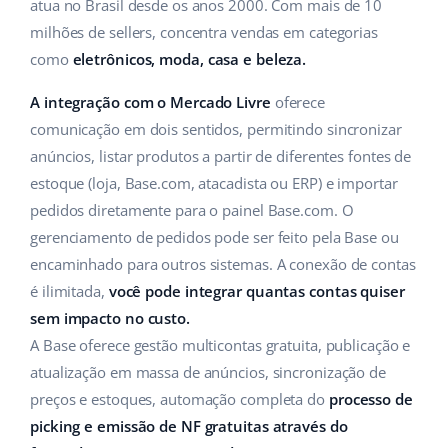
ERP
atua no Brasil desde os anos 2000. Com mais de 10
Ajuda
Casa e jardim
english (US)
milhões de sellers, concentra vendas em categorias
Base Analytics
como
eletrônicos, moda, casa e beleza.
Academy
Produtos infantis
english (GB)
IA para ecommerce
A integração com o Mercado Livre
oferece
Blog
Eletrônicos
english (IN)
comunicação em dois sentidos, permitindo sincronizar
Base Connect
Peças automotivas
anúncios, listar produtos a partir de diferentes fontes de
Serviços
čeština
Automação do fluxo de trabalho
estoque (loja, Base.com, atacadista ou ERP) e importar
Supermercado
deutsch
pedidos diretamente para o painel Base.com. O
Auditoria de contas
Gestão de Envios
gerenciamento de pedidos pode ser feito pela Base ou
Saúde e beleza
Ελληνικά
encaminhado para outros sistemas. A conexão de contas
Moda
Outros
é ilimitada,
você pode integrar quantas contas quiser
español (AR)
sem impacto no custo.
español (MX)
Casos de Sucesso
A Base oferece gestão multicontas gratuita, publicação e
atualização em massa de anúncios, sincronização de
Calculadora de benefícios
Français
preços e estoques, automação completa do
processo de
picking e emissão de NF gratuitas através do
Colaboração e parcerias
Italiano