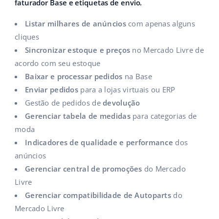
faturador Base e etiquetas de envio.
Parceiros Base
polski
Listar milhares de anúncios
com apenas alguns
Contato
cliques
português (BR)
Sincronizar estoque e preços
no Mercado Livre de
română
acordo com seu estoque
Baixar e processar pedidos
na Base
中文
Enviar pedidos
para a lojas virtuais ou ERP
Gestão de pedidos de
devolução
Gerenciar tabela de medidas
para categorias de
moda
Indicadores de qualidade e performance
dos
anúncios
Gerenciar central de promoções
do Mercado
Livre
Gerenciar compatibilidade de Autoparts
do
Mercado Livre