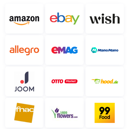
polski
português (BR)
română
中文