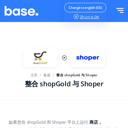
免费试用
登录
Change to english (US)
Zh-cn
is OK
功能
功能概览
解决方案
订单管理器
公司规模
集成
在线市场管理器
主页
集成
整合 shopGold 与 Shoper
针对电子商务初创企业
产品管理器
价目表
整合 shopGold 与 Shoper
针对成长型企业
价格自动化
更多信息
大型电子商务
WMS
ERP
教育
行业
中文
如果您在 shopGold 和 Shoper 平台上运行
商店，