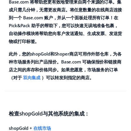
Base Analytics
Base.com 将帮助您更有效地管理来自两个来源的订单。集
帮助
家庭与花园
english (US)
成只需几分钟，无需更改商店。将任意数量的在线商店连接
用于电子商务的人工智能
到一个 Base.com 账户，并从一个面板处理所有订单！在
学院
儿童产品
english (GB)
Pick&Pack 助手的帮助下，您可以快速无误地准备包裹，
Base Connect
电子产品
english (IN)
服务
自动操作模块将帮助您向客户发送通知、生成发票、发送货
工作流程自动化
物或打印标签。
汽车零部件
čeština
账户审计
发货管理
此外，您的shopGold和Shoper商店可用作外部仓库，为各
超市
deutsch
种市场服务列出产品报价。Base.com 可确保报价和链接商
店之间的库存和价格同步。如果您愿意，市场服务的订单
健康与美容
其他
Ελληνικά
（对于
双向集成
）可以转发到指定的商店。
时尚
español (AR)
合作与合作伙伴
español (MX)
联系方式
检查shopGold与其他系统的集成：
Français
Italiano
shopGold +
在线市场