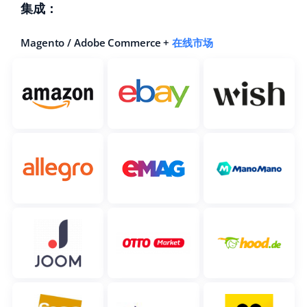
集成：
polski
Magento / Adobe Commerce +
在线市场
português (BR)
română
中文