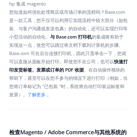
Base Analytics
hp 集成 magento
帮助
家庭与花园
english (US)
想知道如何优化处理商店或市场订单的流程吗？Base.com
用于电子商务的人工智能
学院
儿童产品
是一款工具，您不仅可以利用它实现流程中较大部分（如包
english (GB)
Base Connect
装、与客户沟通或发送包裹）的自动化，还可以实现打印等
电子产品
english (IN)
服务
小型活动的自动化。
与 Base.com 打印机
的集成将有助于
工作流程自动化
实现这一点，使您可以跳过将文档下载到计算机的步骤。
汽车零部件
čeština
账户审计
Base.com 可在后台连接打印机，因此只需单击一下，您就
发货管理
超市
可以直接从面板开始打印。即使您不在公司，也可以
快速打
deutsch
印发货标签、发票或订单的 PDF 收据
。在自动操作模块的
健康与美容
其他
Ελληνικά
帮助下，甚至可以在您不参与的情况下进行打印（例如，当
您将订单标记为 "已包装 "时，系统将自动打印装运标签和
时尚
español (AR)
合作与合作伙伴
发票）。
了解更多
。
español (MX)
联系方式
Français
检查Magento / Adobe Commerce与其他系统的
Italiano