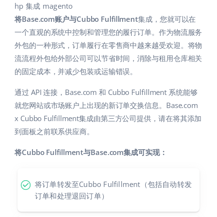
Base Analytics
hp 集成 magento
帮助
家庭与花园
english (US)
将Base.com账户与Cubbo Fulfillment
集成，您就可以在
用于电子商务的人工智能
学院
儿童产品
一个直观的系统中控制和管理您的履行订单。作为物流服务
english (GB)
Base Connect
外包的一种形式，订单履行在零售商中越来越受欢迎。将物
电子产品
english (IN)
服务
流流程外包给外部公司可以节省时间，消除与租用仓库相关
工作流程自动化
的固定成本，并减少包装或运输错误。
汽车零部件
čeština
账户审计
发货管理
通过 API 连接，Base.com 和 Cubbo Fulfillment 系统能够
超市
deutsch
就您网站或市场账户上出现的新订单交换信息。Base.com
健康与美容
其他
x Cubbo Fulfillment集成由第三方公司提供，请在将其添加
Ελληνικά
到面板之前联系供应商。
时尚
español (AR)
合作与合作伙伴
将Cubbo Fulfillment与Base.com集成可实现：
español (MX)
联系方式
将订单转发至Cubbo Fulfillment（包括自动转发
Français
订单和处理退回订单）
Italiano