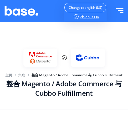
免费试用
登录
Change to english (US)
Zh-cn
is OK
功能
功能概览
解决方案
订单管理器
公司规模
集成
在线市场管理器
主页
集成
整合 Magento / Adobe Commerce 与 Cubbo Fulfillment
针对电子商务初创企业
产品管理器
价目表
整合 Magento / Adobe Commerce 与
针对成长型企业
价格自动化
Cubbo Fulfillment
更多信息
大型电子商务
WMS
ERP
教育
行业
中文