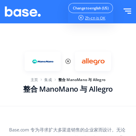
免费试用
登录
Change to english (US)
Zh-cn
is OK
功能
功能概览
解决方案
订单管理器
公司规模
集成
在线市场管理器
主页
集成
整合 ManoMano 与 Allegro
针对电子商务初创企业
产品管理器
价目表
整合 ManoMano 与 Allegro
针对成长型企业
价格自动化
更多信息
大型电子商务
WMS
ERP
教育
行业
中文
Base.com 专为寻求扩大多渠道销售的企业家而设计。无论