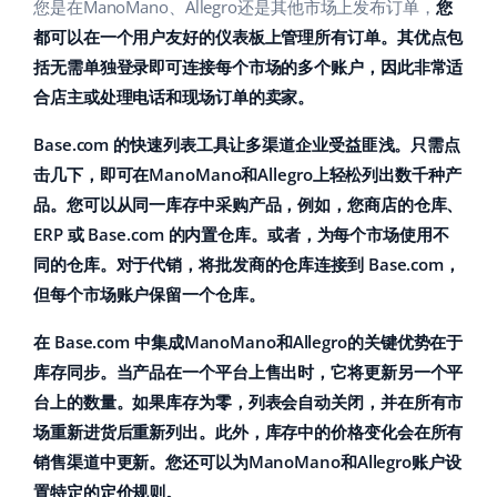
Base Analytics
您是在ManoMano、Allegro还是其他市场上发布订单，
您
帮助
家庭与花园
english (US)
都可以在一个用户友好的仪表板上管理所有订单。其优点包
用于电子商务的人工智能
括无需单独登录即可连接每个市场的多个账户，因此非常适
学院
儿童产品
english (GB)
合店主或处理电话和现场订单的卖家。
Base Connect
电子产品
english (IN)
服务
Base.com 的
快速列表工具
让多渠道企业受益匪浅。只需点
工作流程自动化
汽车零部件
击几下，即可在ManoMano和Allegro上轻松列出数千种产
čeština
账户审计
发货管理
品。您可以从同一库存中采购产品，例如，您商店的仓库、
超市
deutsch
ERP 或 Base.com 的内置仓库。或者，为每个市场使用不
同的仓库。对于代销，将批发商的仓库连接到 Base.com，
健康与美容
其他
Ελληνικά
但每个市场账户保留一个仓库。
时尚
español (AR)
合作与合作伙伴
在 Base.com 中集成ManoMano和Allegro的关键优势在于
库存同步。当产品在一个平台上售出时，它将更新另一个平
español (MX)
联系方式
台上的数量。如果库存为零，列表会自动关闭，并在所有市
Français
场重新进货后重新列出。此外，库存中的价格变化会在所有
销售渠道中更新。您还可以为ManoMano和Allegro账户设
Italiano
置特定的定价规则。