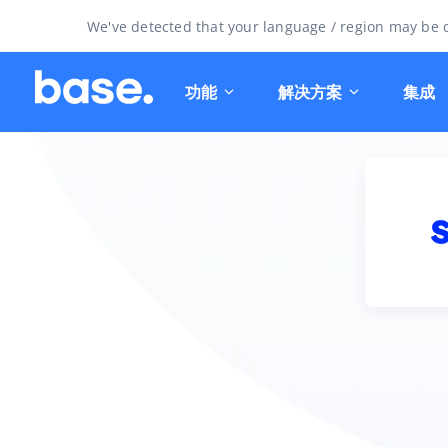
We've detected that your language / region may be d
功能
解决方案
集成