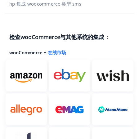
Base Analytics
hp 集成 woocommerce 类型 sms
帮助
家庭与花园
english (US)
用于电子商务的人工智能
学院
儿童产品
english (GB)
Base Connect
电子产品
english (IN)
服务
检查wooCommerce与其他系统的集成：
工作流程自动化
汽车零部件
čeština
wooCommerce +
在线市场
账户审计
发货管理
超市
deutsch
健康与美容
其他
Ελληνικά
时尚
español (AR)
合作与合作伙伴
español (MX)
联系方式
Français
Italiano