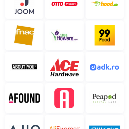
polski
português (BR)
română
中文