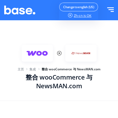
免费试用
登录
Change to english (US)
Zh-cn
is OK
功能
功能概览
解决方案
订单管理器
公司规模
集成
在线市场管理器
主页
集成
整合 wooCommerce 与 NewsMAN.com
针对电子商务初创企业
产品管理器
价目表
整合 wooCommerce 与
针对成长型企业
价格自动化
NewsMAN.com
更多信息
大型电子商务
WMS
ERP
教育
行业
中文