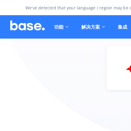
We've detected that your language / region may be d
功能
解决方案
集成