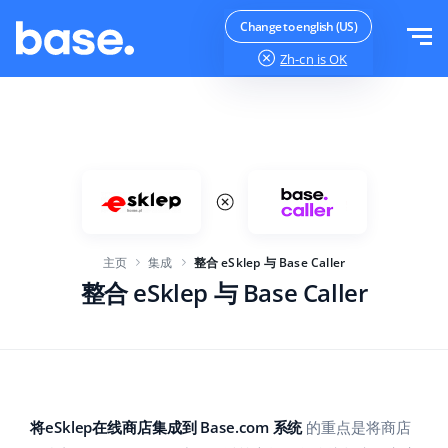
免费试用
登录
Change to english (US)
Zh-cn
is OK
功能
功能概览
解决方案
订单管理器
公司规模
集成
在线市场管理器
主页
集成
整合 eSklep 与 Base Caller
针对电子商务初创企业
产品管理器
价目表
整合 eSklep 与 Base Caller
针对成长型企业
价格自动化
更多信息
大型电子商务
WMS
ERP
教育
行业
中文
将eSklep在线商店集成到 Base.com 系统
的重点是将商店