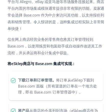
Base Analytics
平台与 Allegro、eBay 或亚马逊等市场服务连接起来。商店
帮助
家庭与花园
english (US)
平台内置的市场集成模块通常提供非常有限的功能。卖家通
用于电子商务的人工智能
常会选择 Base.com 作为中介来访问其功能，以支持报价列
学院
儿童产品
english (GB)
表和销售管理。令人惊讶的是，这种集成过程实际上非常简
Base Connect
电子产品
english (IN)
服务
单快捷！
工作流程自动化
汽车零部件
仅在网上商店经营业务的零售商也将其订单管理转到
čeština
账户审计
发货管理
Base.com，以使用拣货和包装助手或自动操作改进其工作
超市
deutsch
流程，并从承运商和会计集成中获益。
健康与美容
其他
Ελληνικά
将eSklep商店与 Base.com 集成可实现：
时尚
español (AR)
合作与合作伙伴
下载订单和订单管理。
将订单从eSklep下载到
español (MX)
联系方式
Base.com 面板（所有渠道的订单在一个地方处
理，即在 Base.com 订单管理器中）。
Français
Italiano
将产品
从商店的仓库列到市场（eSklep商店作为