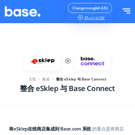
免费试用
登录
Change to english (US)
Zh-cn
is OK
功能
功能概览
解决方案
订单管理器
公司规模
集成
在线市场管理器
主页
集成
整合 eSklep 与 Base Connect
针对电子商务初创企业
产品管理器
价目表
整合 eSklep 与 Base Connect
针对成长型企业
价格自动化
更多信息
大型电子商务
WMS
ERP
教育
行业
中文
将eSklep在线商店集成到 Base.com 系统
的重点是将商店