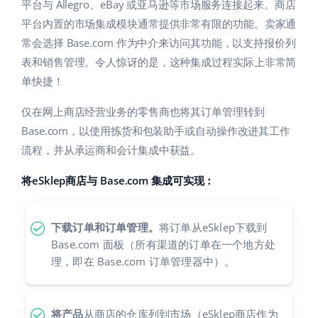
Base Analytics
平台与 Allegro、eBay 或亚马逊等市场服务连接起来。商店
帮助
家庭与花园
english (US)
平台内置的市场集成模块通常提供非常有限的功能。卖家通
用于电子商务的人工智能
常会选择 Base.com 作为中介来访问其功能，以支持报价列
学院
儿童产品
english (GB)
表和销售管理。令人惊讶的是，这种集成过程实际上非常简
Base Connect
电子产品
english (IN)
服务
单快捷！
工作流程自动化
汽车零部件
仅在网上商店经营业务的零售商也将其订单管理转到
čeština
账户审计
发货管理
Base.com，以使用拣货和包装助手或自动操作改进其工作
超市
deutsch
流程，并从承运商和会计集成中获益。
健康与美容
其他
Ελληνικά
将eSklep商店与 Base.com 集成可实现：
时尚
español (AR)
合作与合作伙伴
下载订单和订单管理。
将订单从eSklep下载到
español (MX)
联系方式
Base.com 面板（所有渠道的订单在一个地方处
理，即在 Base.com 订单管理器中）。
Français
Italiano
将产品
从商店的仓库列到市场（eSklep商店作为