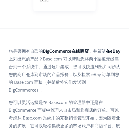
Base Analytics
帮助
家庭与花园
english (US)
用于电子商务的人工智能
学院
儿童产品
english (GB)
Base Connect
电子产品
english (IN)
服务
工作流程自动化
汽车零部件
čeština
账户审计
您是否拥有自己的
BigCommerce在线商店
，并希望
在eBay
发货管理
超市
上列出您的产品？Base.com 可以帮助您将两个渠道无缝整
deutsch
合到一个系统中。通过这种集成，您可以快速列出并同步从
健康与美容
其他
Ελληνικά
您的商店仓库到市场的产品报价，以及检索 eBay 订单到您
时尚
的 Base.com 面板（并随后将它们发送到
español (AR)
合作与合作伙伴
BigCommerce）。
español (MX)
联系方式
您可以灵活选择是在 Base.com 的管理器中还是在
BigCommerce 面板中管理来自市场和您商店的订单。可以
Français
考虑从 Base.com 系统中的完整销售管理开始，因为随着业
Italiano
务的扩展，它可以轻松集成更多的市场账户和商店平台。该