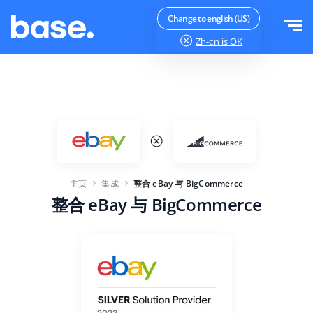
免费试用
登录
Change to english (US)
Zh-cn
is OK
功能
功能概览
解决方案
订单管理器
公司规模
集成
在线市场管理器
主页
集成
整合 eBay 与 BigCommerce
针对电子商务初创企业
产品管理器
价目表
整合 eBay 与 BigCommerce
针对成长型企业
价格自动化
更多信息
大型电子商务
WMS
ERP
教育
行业
中文