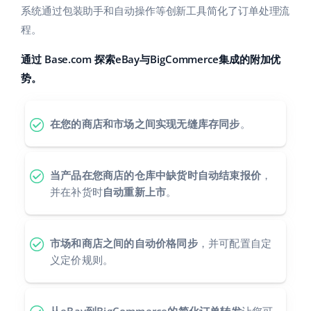
系统通过包装助手和自动操作等创新工具简化了订单处理流
polski
程。
português (BR)
通过 Base.com 探索eBay与BigCommerce集成的附加优
势。
română
中文
在您的商店和市场之间实现无缝库存同步
。
当产品在您商店的仓库中缺货时自动结束报价
，
并在补货时
自动重新上市
。
市场和商店之间的自动价格同步
，并可配置自定
义定价规则。
从eBay到BigCommerce的简化订单转发
让您可