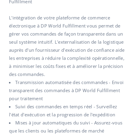
Base Analytics
Fulfillment
Aide
Maison et jardin
english (US)
L'IA au service du e-commerce
L'intégration de votre plateforme de commerce
Académie
Produits pour enfants
english (GB)
électronique à DP World Fulfillment vous permet de
Base Connect
Blog
Électronique
english (IN)
gérer vos commandes de façon transparente dans un
Automatisation des flux
seul système intuitif. L'externalisation de la logistique
Pièces automobiles
Services
čeština
auprès d'un fournisseur d'exécution de confiance aide
Gestion logistique
les entreprises à réduire la complexité opérationnelle,
Supermarché
deutsch
Audit des comptes
à minimiser les coûts fixes et à améliorer la précision
Santé et beauté
des commandes.
Ελληνικά
Transmission automatisée des commandes - Envoi
La mode
Autres
español (AR)
transparent des commandes à DP World Fulfillment
pour traitement
español (MX)
Calculateur de gains
Suivi des commandes en temps réel - Surveillez
l'état d'exécution et la progression de l'expédition
Collaborations et partenaires
Français
Mises à jour automatiques du suivi - Assurez-vous
Contact
Italiano
que les clients ou les plateformes de marché