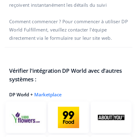
reçoivent instantanément les détails du suivi
polski
Comment commencer ? Pour commencer à utiliser DP
português (BR)
World Fulfillment, veuillez contacter l'équipe
directement via le formulaire sur leur site web.
română
中文
Vérifier l'intégration DP World avec d'autres
systèmes :
DP World +
Marketplace