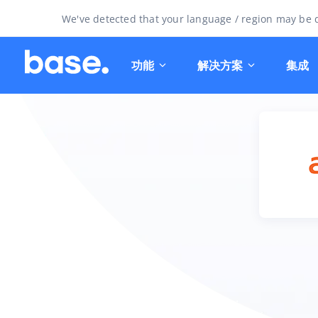
We've detected that your language / region may be d
功能
解决方案
集成