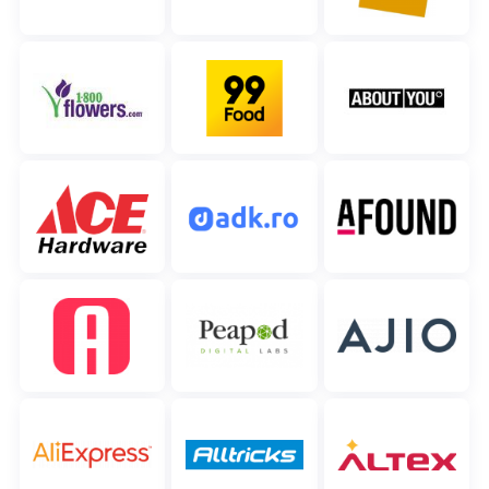
polski
português (BR)
română
中文