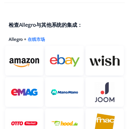
Base Analytics
帮助
家庭与花园
english (US)
用于电子商务的人工智能
学院
儿童产品
english (GB)
检查Allegro与其他系统的集成：
Base Connect
电子产品
english (IN)
服务
工作流程自动化
Allegro +
在线市场
汽车零部件
čeština
账户审计
发货管理
超市
deutsch
健康与美容
其他
Ελληνικά
时尚
español (AR)
合作与合作伙伴
español (MX)
联系方式
Français
Italiano