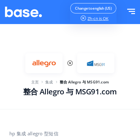
免费试用
登录
Change to english (US)
Zh-cn
is OK
功能
功能概览
解决方案
订单管理器
公司规模
集成
在线市场管理器
主页
集成
整合 Allegro 与 MSG91.com
针对电子商务初创企业
产品管理器
价目表
整合 Allegro 与 MSG91.com
针对成长型企业
价格自动化
更多信息
大型电子商务
WMS
ERP
教育
行业
中文
hp 集成 allegro 型短信