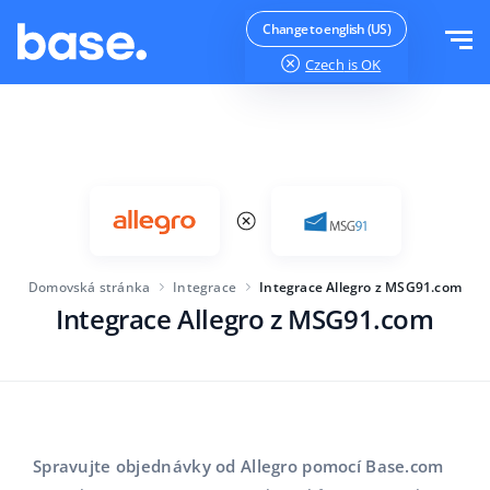
Vyzkoušejte zdarma
Přihlásit se
Change to english (US)
Czech
is OK
Funkce
Přehled funkcí
Řešení
Správce objednávek
Velikost společnosti
Integrace
Správce Marketplace
Domovská stránka
Integrace
Integrace Allegro z MSG91.com
Pro začínající e-commerce
Produktový manažer
Integrace Allegro z MSG91.com
Ceník
Pro rostoucí podniky
Automatizace cen
Více
Pro velké elektronické obchody
WMS
ERP
Vzdělávání
Průmysl
Čeština
Spravujte objednávky od Allegro pomocí Base.com