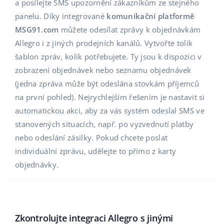
Base Analytics
a posílejte SMS upozornění zákazníkům ze stejného
Podpora
Domov a zahrada
english (US)
panelu. Díky integrované
komunikační platformě
AI pro e-commerce
MSG91.com
můžete odesílat zprávy k objednávkám
Akademie
Výrobky pro děti
english (GB)
Allegro i z jiných prodejních kanálů. Vytvořte tolik
Base Connect
Blog
Elektronika
english (IN)
šablon zpráv, kolik potřebujete. Ty jsou k dispozici v
Automatizace procesů
zobrazení objednávek nebo seznamu objednávek
Kalendář webinářů a eventů
Automobilové díly
čeština
(jedna zpráva může být odeslána stovkám příjemců
Správa přepravy
na první pohled). Nejrychlejším řešením je nastavit si
Supermarket
Služby
deutsch
automatickou akci, aby za vás systém odeslal SMS ve
Zdraví a krása
stanovených situacích, např. po vyzvednutí platby
Ελληνικά
Implementace systému
nebo odeslání zásilky. Pokud chcete poslat
Móda
español (AR)
individuální zprávu, udělejte to přímo z karty
Audit účtu
objednávky.
español (MX)
Další
Français
Kalkulačka růstu tržeb a úspor s Base
Zkontrolujte integraci Allegro s jinými
Italiano