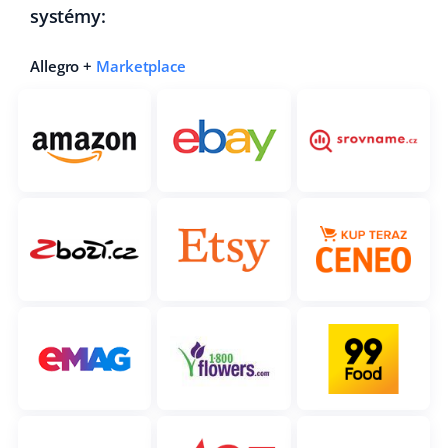
systémy:
Partneři
polski
Allegro +
Marketplace
Kontakt
português (BR)
română
中文