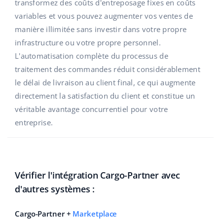
Base Analytics
transformez des coûts d'entreposage fixes en coûts
Aide
Maison et jardin
english (US)
variables et vous pouvez augmenter vos ventes de
L'IA au service du e-commerce
manière illimitée sans investir dans votre propre
Académie
Produits pour enfants
english (GB)
infrastructure ou votre propre personnel.
Base Connect
Blog
Électronique
english (IN)
L'automatisation complète du processus de
Automatisation des flux
traitement des commandes réduit considérablement
Pièces automobiles
Services
čeština
le délai de livraison au client final, ce qui augmente
Gestion logistique
directement la satisfaction du client et constitue un
Supermarché
deutsch
Audit des comptes
véritable avantage concurrentiel pour votre
Santé et beauté
entreprise.
Ελληνικά
La mode
Autres
español (AR)
español (MX)
Calculateur de gains
Vérifier l'intégration Cargo-Partner avec
d'autres systèmes :
Collaborations et partenaires
Français
Contact
Cargo-Partner +
Marketplace
Italiano