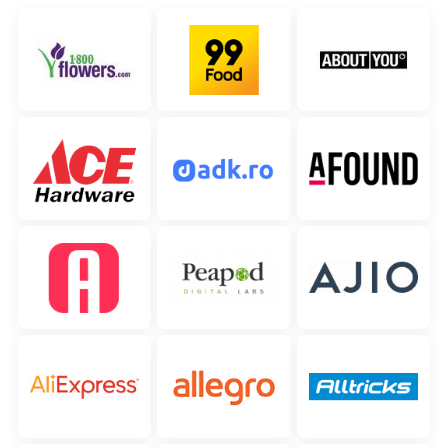
polski
português (BR)
română
中文